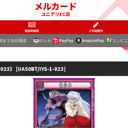
メルカード
ユニアリEC店
高価買取表
ご利用案内
00まで当日発送
クレカ
PayPay
AmazonPay
コンビニ
023》
[
UA50BT/IYS-1-023
]