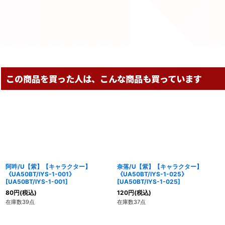
この商品を買った人は、こんな商品も買っています
阿吽/U【紫】【キャラクター】
奈落/U【紫】【キャラクター】
《UA50BT/IYS-1-001》
《UA50BT/IYS-1-025》
[
UA50BT/IYS-1-001
]
[
UA50BT/IYS-1-025
]
80
円
(税込)
120
円
(税込)
在庫数39点
在庫数37点