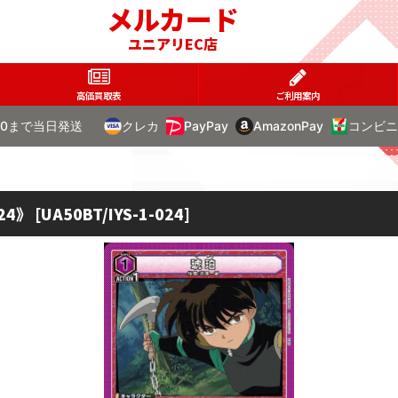
メルカード
ユニアリEC店
高価買取表
ご利用案内
00まで当日発送
クレカ
PayPay
AmazonPay
コンビニ
24》
[
UA50BT/IYS-1-024
]