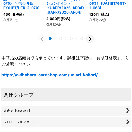
070》
[
パラレル版
ションポイント】
063》
[
UA11BT/GNT-
EX01BT/HTR-2-070
]
《UAPR/2026-AP04》
1-063
]
[
UAPR/2026-AP04
]
480
円
(税込)
120
円
(税込)
2,980
円
(税込)
在庫数1点
在庫数23点
在庫数4点
本商品の店頭買取も承っています。詳細は下記の「買取価格表」より
ご確認ください
https://akihabara-cardshop.com/uniari-kaitori/
関連グループ
犬夜叉【UA50BT】
プロモーションカード