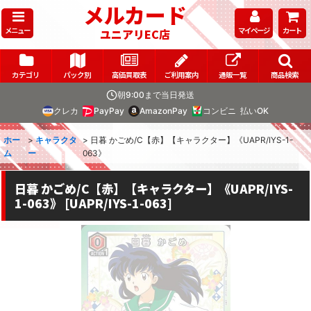
メルカード
メニュー
マイページ
カート
ユニアリEC店
カテゴリ
パック別
高価買取表
ご利用案内
通販一覧
商品検索
朝9:00まで当日発送
クレカ
PayPay
AmazonPay
コンビニ
払いOK
ホー
>
キャラクタ
>
日暮 かごめ/C【赤】【キャラクター】《UAPR/IYS-1-
ム
ー
063》
日暮 かごめ/C【赤】【キャラクター】《UAPR/IYS-
1-063》
[
UAPR/IYS-1-063
]