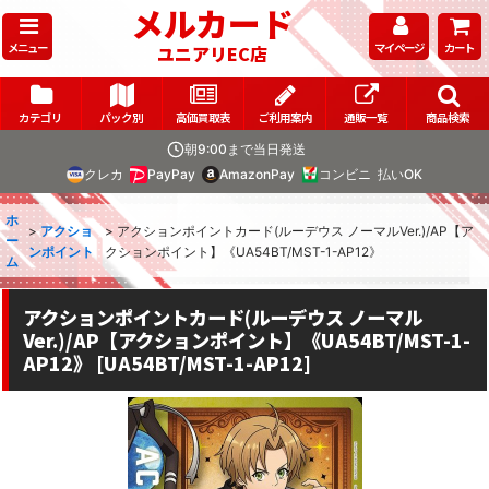
メルカード
メニュー
マイページ
カート
ユニアリEC店
カテゴリ
パック別
高価買取表
ご利用案内
通販一覧
商品検索
朝9:00まで当日発送
クレカ
PayPay
AmazonPay
コンビニ
払いOK
ホ
>
アクショ
>
アクションポイントカード(ルーデウス ノーマルVer.)/AP【ア
ー
ンポイント
クションポイント】《UA54BT/MST-1-AP12》
ム
アクションポイントカード(ルーデウス ノーマル
Ver.)/AP【アクションポイント】《UA54BT/MST-1-
AP12》
[
UA54BT/MST-1-AP12
]