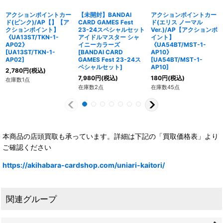
アクションポイントカー
【未開封】BANDAI
アクションポイントカー
ド(ピンク)/AP【】【ア
CARD GAMES Fest
ド(エリス ノーマル
クションポイント】
23-24スペシャルセット
Ver.)/AP【アクションポ
《UA13ST/TKN-1-
アイドルマスター シャ
イント】
AP02》
イニーカラーズ
《UA54BT/MST-1-
[
UA13ST/TKN-1-
[
BANDAI CARD
AP10》
AP02
]
GAMES Fest 23-24ス
[
UA54BT/MST-1-
ペシャルセット
]
AP10
]
2,780
円
(税込)
7,980
円
(税込)
180
円
(税込)
在庫数1点
在庫数2点
在庫数45点
本商品の店頭買取も承っています。詳細は下記の「買取価格表」より
ご確認ください
https://akihabara-cardshop.com/uniari-kaitori/
関連グループ