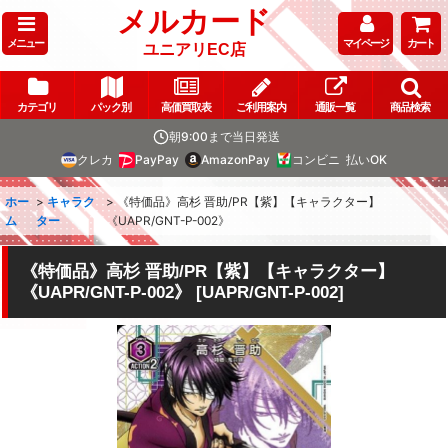
メルカード
メニュー
マイページ
カート
ユニアリEC店
カテゴリ
パック別
高価買取表
ご利用案内
通販一覧
商品検索
朝9:00まで当日発送
クレカ
PayPay
AmazonPay
コンビニ
払いOK
ホー
>
キャラク
>
《特価品》高杉 晋助/PR【紫】【キャラクター】
ム
ター
《UAPR/GNT-P-002》
《特価品》高杉 晋助/PR【紫】【キャラクター】
《UAPR/GNT-P-002》
[
UAPR/GNT-P-002
]