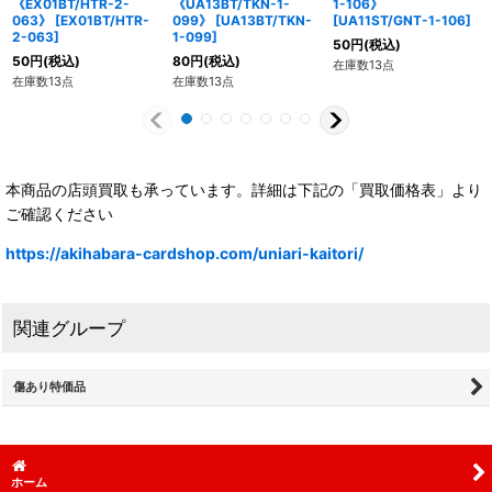
《EX01BT/HTR-2-
《UA13BT/TKN-1-
1-106》
063》
[
EX01BT/HTR-
099》
[
UA13BT/TKN-
[
UA11ST/GNT-1-106
]
2-063
]
1-099
]
50
円
(税込)
50
円
(税込)
80
円
(税込)
在庫数13点
在庫数13点
在庫数13点
本商品の店頭買取も承っています。詳細は下記の「買取価格表」より
ご確認ください
https://akihabara-cardshop.com/uniari-kaitori/
関連グループ
傷あり特価品
ホーム