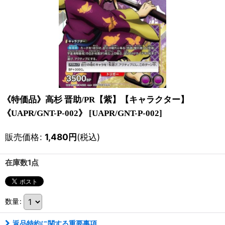
《特価品》高杉 晋助/PR【紫】【キャラクター】
《UAPR/GNT-P-002》
[
UAPR/GNT-P-002
]
販売価格
:
1,480
円
(税込)
在庫数1点
数量
:
返品特約に関する重要事項