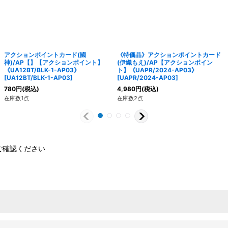
アクションポイントカード(國
《特価品》アクションポイントカード
神)/AP【】【アクションポイント】
(伊織もえ)/AP【アクションポイン
《UA12BT/BLK-1-AP03》
ト】《UAPR/2024-AP03》
[
UA12BT/BLK-1-AP03
]
[
UAPR/2024-AP03
]
780
円
(税込)
4,980
円
(税込)
在庫数1点
在庫数2点
ご確認ください