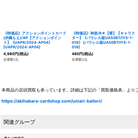
《特価品》アクションポイントカード
《特価品》神楽/R★【紫】【キャラク
(伊織もえ)/AP【アクションポイン
ター】《パラレル版UA50BT/IYS-1-
ト】《UAPR/2024-AP04》
018》
[
パラレル版UA50BT/IYS-1-
[
UAPR/2024-AP04
]
018
]
4,980
円
(税込)
480
円
(税込)
在庫数1点
在庫数2点
本商品の店頭買取も承っています。詳細は下記の「買取価格表」より
https://akihabara-cardshop.com/uniari-kaitori/
関連グループ