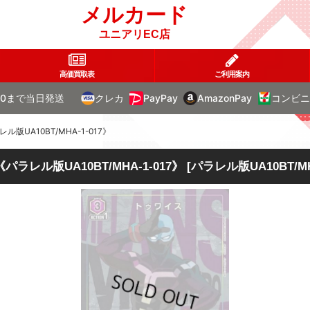
メルカード
ユニアリEC店
高価買取表
ご利用案内
00まで当日発送
クレカ
PayPay
AmazonPay
コンビニ
A10BT/MHA-1-017》
ル版UA10BT/MHA-1-017》
[
パラレル版UA10BT/MHA