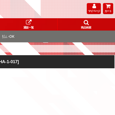
マイページ
カート
通販一覧
商品検索
払いOK
-1-017
]