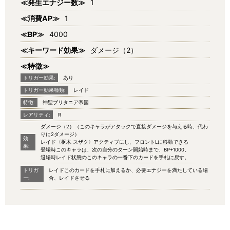
≪発生エナジー数≫
1
≪消費AP≫
1
≪BP≫
4000
≪キーワード効果≫
ダメージ（2）
≪特徴≫
トリガー効果:
あり
トリガー効果種類:
レイド
特徴:
神聖ブリタニア帝国
レアリティ:
R
ダメージ（2）（このキャラがアタックで直接ダメージを与える時、代わ
りに2ダメージ）
効
レイド〈枢木 スザク〉アクティブにし、フロントLに移動できる
果:
登場時このキャラは、次の自分のターン開始時まで、BP+1000。
退場時レイド状態のこのキャラの一番下のカードを手札に戻す。
トリガ
レイドこのカードを手札に加えるか、必要エナジーを満たしている場
ー:
合、レイドさせる