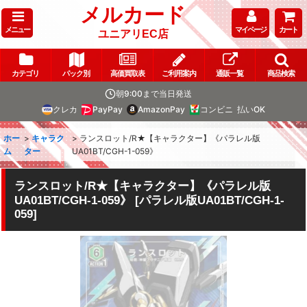
メルカード
メニュー
マイページ
カート
ユニアリEC店
カテゴリ
パック別
高価買取表
ご利用案内
通販一覧
商品検索
朝9:00まで当日発送
クレカ
PayPay
AmazonPay
コンビニ
払いOK
ホー
>
キャラク
>
ランスロット/R★【キャラクター】《パラレル版
ム
ター
UA01BT/CGH-1-059》
ランスロット/R★【キャラクター】《パラレル版
UA01BT/CGH-1-059》
[
パラレル版UA01BT/CGH-1-
059
]