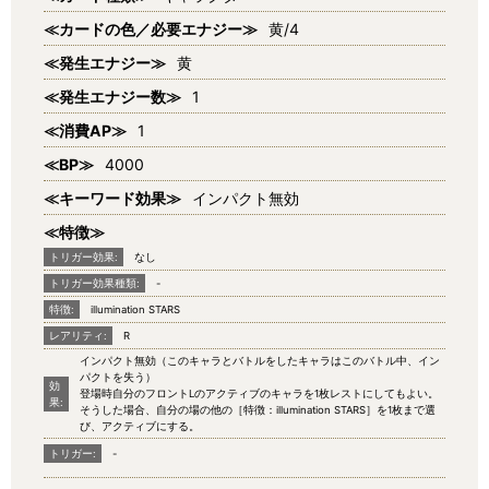
≪カードの色／必要エナジー≫
黄/4
≪発生エナジー≫
黄
≪発生エナジー数≫
1
≪消費AP≫
1
≪BP≫
4000
≪キーワード効果≫
インパクト無効
≪特徴≫
トリガー効果:
なし
トリガー効果種類:
-
特徴:
illumination STARS
レアリティ:
R
インパクト無効（このキャラとバトルをしたキャラはこのバトル中、イン
パクトを失う）
効
登場時自分のフロントLのアクティブのキャラを1枚レストにしてもよい。
果:
そうした場合、自分の場の他の［特徴：illumination STARS］を1枚まで選
び、アクティブにする。
トリガー:
-