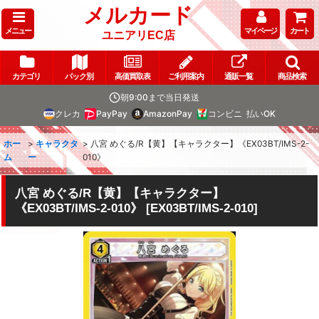
メルカード
メニュー
マイページ
カート
ユニアリEC店
カテゴリ
パック別
高価買取表
ご利用案内
通販一覧
商品検索
朝9:00まで当日発送
クレカ
PayPay
AmazonPay
コンビニ
払いOK
ホー
>
キャラクタ
>
八宮 めぐる/R【黄】【キャラクター】《EX03BT/IMS-2-
ム
ー
010》
八宮 めぐる/R【黄】【キャラクター】
《EX03BT/IMS-2-010》
[
EX03BT/IMS-2-010
]