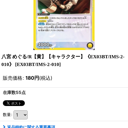
八宮 めぐる/R【黄】【キャラクター】《EX03BT/IMS-2-
010》
[
EX03BT/IMS-2-010
]
販売価格
:
180
円
(税込)
在庫数55点
数量
:
返品特約に関する重要事項