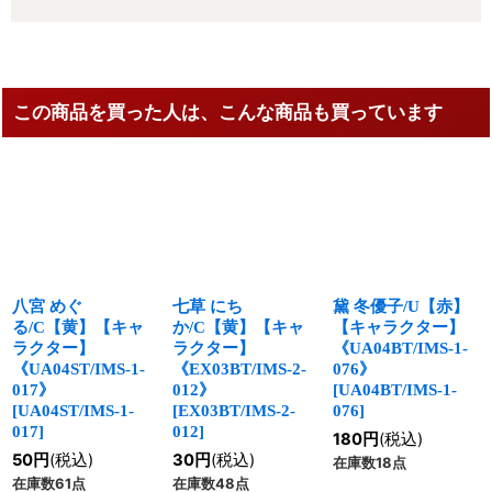
この商品を買った人は、こんな商品も買っています
八宮 めぐ
七草 にち
黛 冬優子/U【赤】
る/C【黄】【キャ
か/C【黄】【キャ
【キャラクター】
ラクター】
ラクター】
《UA04BT/IMS-1-
《UA04ST/IMS-1-
《EX03BT/IMS-2-
076》
017》
012》
[
UA04BT/IMS-1-
[
UA04ST/IMS-1-
[
EX03BT/IMS-2-
076
]
017
]
012
]
180
円
(税込)
50
円
(税込)
30
円
(税込)
在庫数18点
在庫数61点
在庫数48点