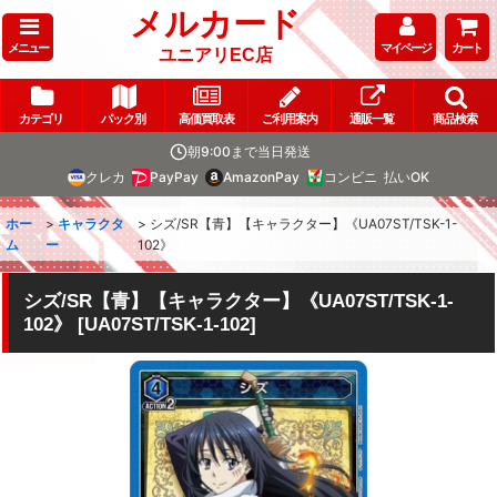
メルカード
メニュー
マイページ
カート
ユニアリEC店
カテゴリ
パック別
高価買取表
ご利用案内
通販一覧
商品検索
朝9:00まで当日発送
クレカ
PayPay
AmazonPay
コンビニ
払いOK
ホー
>
キャラクタ
>
シズ/SR【青】【キャラクター】《UA07ST/TSK-1-
ム
ー
102》
シズ/SR【青】【キャラクター】《UA07ST/TSK-1-
102》
[
UA07ST/TSK-1-102
]