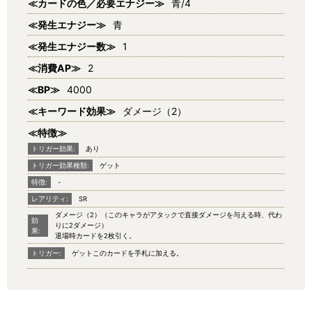
≪カードの色／必要エナジー≫
青/4
≪発生エナジー≫
青
≪発生エナジー数≫
1
≪消費AP≫
2
≪BP≫
4000
≪キーワード効果≫
ダメージ（2）
≪特徴≫
トリガー効果:
あり
トリガー効果種類:
ゲット
特徴:
-
レアリティ:
SR
ダメージ（2）（このキャラがアタックで直接ダメージを与える時、代わ
効
りに2ダメージ）
果:
退場時カードを2枚引く。
トリガー:
ゲットこのカードを手札に加える。