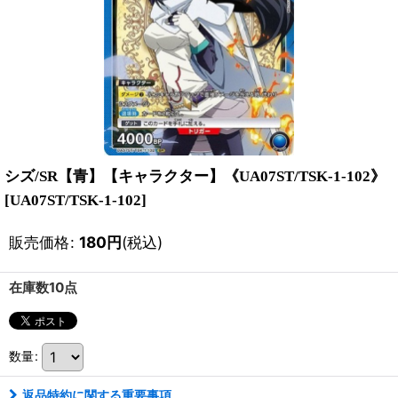
シズ/SR【青】【キャラクター】《UA07ST/TSK-1-102》
[
UA07ST/TSK-1-102
]
販売価格
:
180
円
(税込)
在庫数10点
数量
:
返品特約に関する重要事項