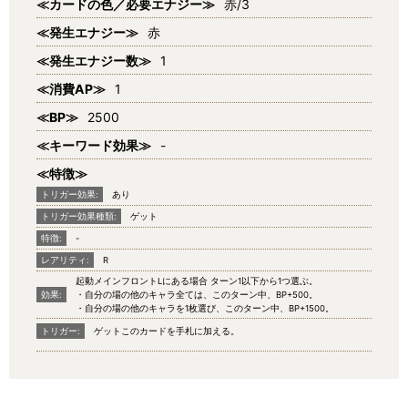
≪カードの色／必要エナジー≫
赤/3
≪発生エナジー≫
赤
≪発生エナジー数≫
1
≪消費AP≫
1
≪BP≫
2500
≪キーワード効果≫
-
≪特徴≫
トリガー効果:
あり
トリガー効果種類:
ゲット
特徴:
-
レアリティ:
R
起動メインフロントLにある場合 ターン1以下から1つ選ぶ。
効果:
・自分の場の他のキャラ全ては、このターン中、BP+500。
・自分の場の他のキャラを1枚選び、このターン中、BP+1500。
トリガー:
ゲットこのカードを手札に加える。