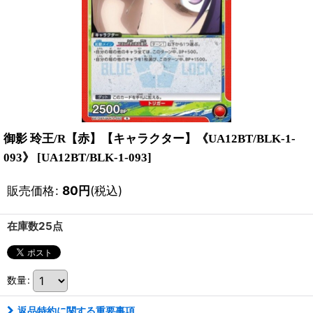
御影 玲王/R【赤】【キャラクター】《UA12BT/BLK-1-
093》
[
UA12BT/BLK-1-093
]
販売価格
:
80
円
(税込)
在庫数25点
数量
:
返品特約に関する重要事項