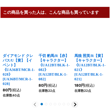
この商品を買った人は、こんな商品も買っています
ダイアモンド クレ
千切 豹馬/R【赤】
馬狼 照英/R【黄】
バス/U【黄】【イ
【キャラクター】
【キャラクター】
ベント】
《UA12BT/BLK-1-
《UA12BT/BLK-1-
《UA36BT/MCR-1-
082》
021》
028》
[
UA12BT/BLK-1-
[
UA12BT/BLK-1-
[
UA36BT/MCR-1-
082
]
021
]
028
]
80
円
(税込)
180
円
(税込)
80
円
(税込)
在庫数22点
在庫数22点
在庫数40点