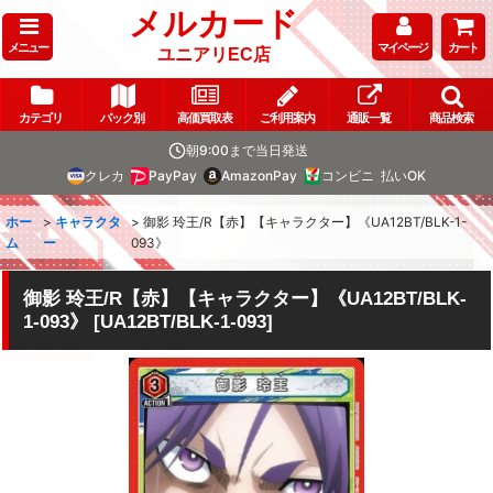
メルカード
メニュー
マイページ
カート
ユニアリEC店
カテゴリ
パック別
高価買取表
ご利用案内
通販一覧
商品検索
朝9:00まで当日発送
クレカ
PayPay
AmazonPay
コンビニ
払いOK
ホー
>
キャラクタ
>
御影 玲王/R【赤】【キャラクター】《UA12BT/BLK-1-
ム
ー
093》
御影 玲王/R【赤】【キャラクター】《UA12BT/BLK-
1-093》
[
UA12BT/BLK-1-093
]