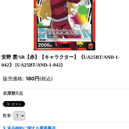
安野 雲/SR【赤】【キャラクター】《UA25BT/AND-1-
042》
[
UA25BT/AND-1-042
]
販売価格
:
180
円
(税込)
在庫数5点
数量
:
返品特約に関する重要事項