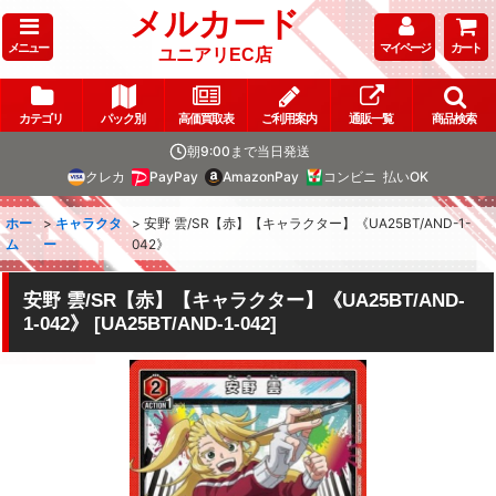
メルカード
メニュー
マイページ
カート
ユニアリEC店
カテゴリ
パック別
高価買取表
ご利用案内
通販一覧
商品検索
朝9:00まで当日発送
クレカ
PayPay
AmazonPay
コンビニ
払いOK
ホー
>
キャラクタ
>
安野 雲/SR【赤】【キャラクター】《UA25BT/AND-1-
ム
ー
042》
安野 雲/SR【赤】【キャラクター】《UA25BT/AND-
1-042》
[
UA25BT/AND-1-042
]