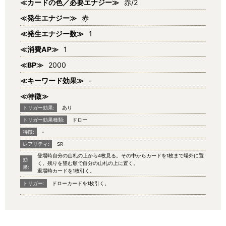
≪カードの色／必要エナジー≫
赤/2
≪発生エナジー≫
赤
≪発生エナジー数≫
1
≪消費AP≫
1
≪BP≫
2000
≪キーワード効果≫
-
≪特徴≫
トリガー効果:
あり
トリガー効果種類:
ドロー
特徴:
-
レアリティ:
SR
登場時自分の山札の上から4枚見る。その中からカードを1枚まで場外に置
効
く。残りを望む順で自分の山札の上に置く。
果:
退場時カードを1枚引く。
トリガー:
ドローカードを1枚引く。