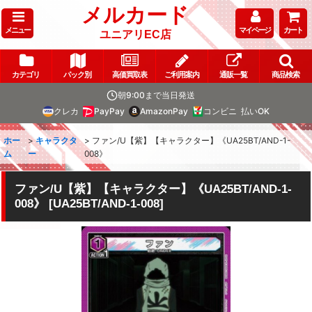
メルカード
メニュー
マイページ
カート
ユニアリEC店
カテゴリ
パック別
高価買取表
ご利用案内
通販一覧
商品検索
朝9:00まで当日発送
クレカ
PayPay
AmazonPay
コンビニ
払いOK
ホー
>
キャラクタ
>
ファン/U【紫】【キャラクター】《UA25BT/AND-1-
ム
ー
008》
ファン/U【紫】【キャラクター】《UA25BT/AND-1-
008》
[
UA25BT/AND-1-008
]