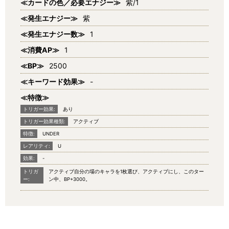
≪カードの色／必要エナジー≫
紫/1
≪発生エナジー≫
紫
≪発生エナジー数≫
1
≪消費AP≫
1
≪BP≫
2500
≪キーワード効果≫
-
≪特徴≫
トリガー効果:
あり
トリガー効果種類:
アクティブ
特徴:
UNDER
レアリティ:
U
効果:
-
トリガ
アクティブ自分の場のキャラを1枚選び、アクティブにし、このター
ー:
ン中、BP+3000。