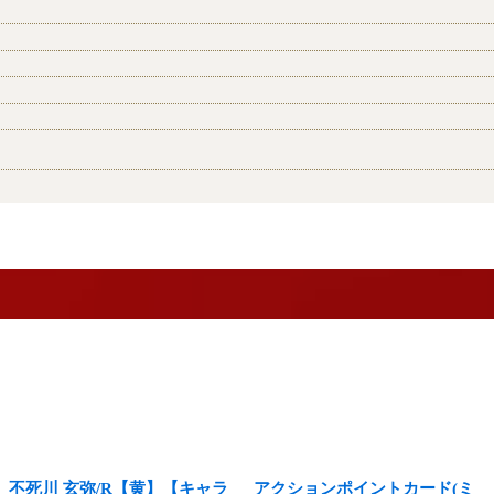
不死川 玄弥/R【黄】【キャラ
アクションポイントカード(ミ