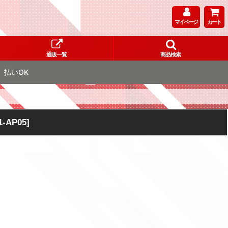
マイページ
カート
通販一覧
商品検索
払いOK
1-AP05
]