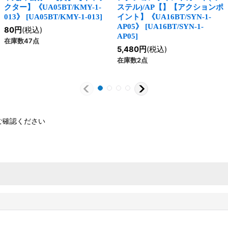
クター】《UA05BT/KMY-1-
ステル)/AP【】【アクションポ
013》
[
UA05BT/KMY-1-013
]
イント】《UA16BT/SYN-1-
AP05》
[
UA16BT/SYN-1-
80
円
(税込)
AP05
]
在庫数47点
5,480
円
(税込)
在庫数2点
ご確認ください