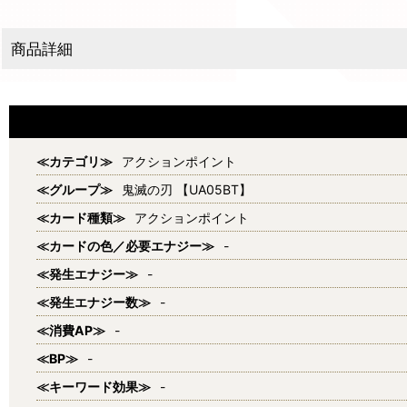
商品詳細
≪カテゴリ≫
アクションポイント
≪グループ≫
鬼滅の刃 【UA05BT】
≪カード種類≫
アクションポイント
≪カードの色／必要エナジー≫
-
≪発生エナジー≫
-
≪発生エナジー数≫
-
≪消費AP≫
-
≪BP≫
-
≪キーワード効果≫
-