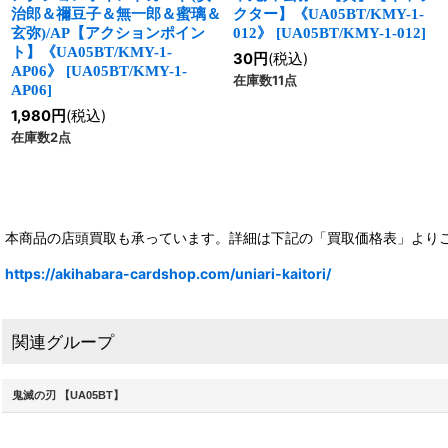
治郎＆禰豆子＆無一郎＆蜜璃＆
クター】《UA05BT/KMY-1-
玄弥)/AP【アクションポイン
012》
[
UA05BT/KMY-1-012
]
ト】《UA05BT/KMY-1-
30
円
(税込)
AP06》
[
UA05BT/KMY-1-
在庫数11点
AP06
]
1,980
円
(税込)
在庫数2点
本商品の店頭買取も承っています。詳細は下記の「買取価格表」より
https://akihabara-cardshop.com/uniari-kaitori/
関連グループ
鬼滅の刃 【UA05BT】