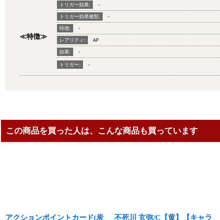
トリガー効果:
-
トリガー効果種類:
-
特徴:
-
≪特徴≫
レアリティ:
AP
効果:
-
トリガー:
-
この商品を買った人は、こんな商品も買っています
アクションポイントカード(炭
不死川 玄弥/C【黄】【キャラ