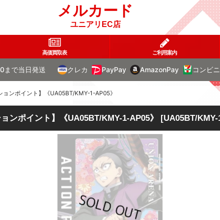
メルカード
ユニアリEC店
高価買取表
ご利用案内
00まで当日発送
クレカ
PayPay
AmazonPay
コンビニ
ンポイント】《UA05BT/KMY-1-AP05》
ポイント】《UA05BT/KMY-1-AP05》
[
UA05BT/KMY-