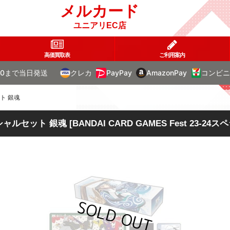
メルカード
ユニアリEC店
高価買取表
ご利用案内
00まで当日発送
クレカ
PayPay
AmazonPay
コンビニ
ット 銀魂
スペシャルセット 銀魂
[
BANDAI CARD GAMES Fest 23-2