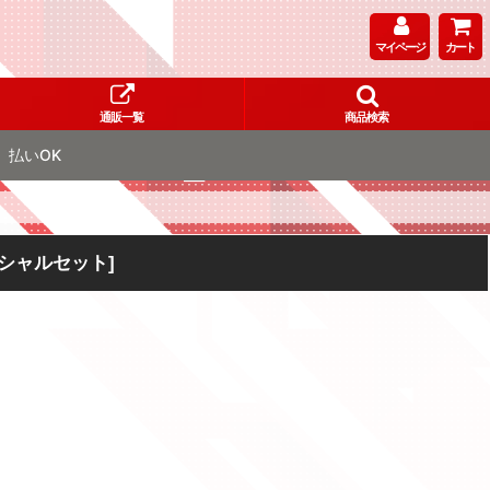
マイページ
カート
通販一覧
商品検索
払いOK
4スペシャルセット
]