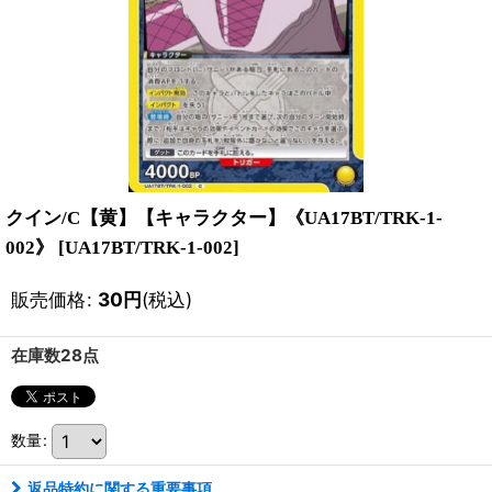
クイン/C【黄】【キャラクター】《UA17BT/TRK-1-
002》
[
UA17BT/TRK-1-002
]
販売価格
:
30
円
(税込)
在庫数28点
数量
:
返品特約に関する重要事項