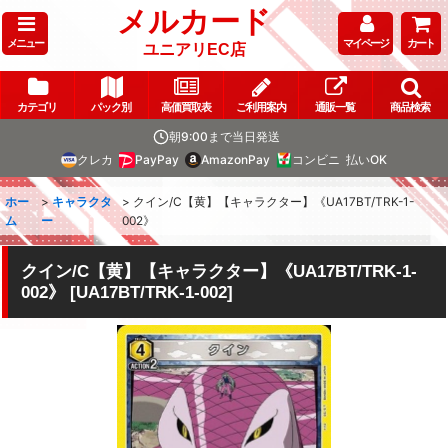
メルカード
メニュー
マイページ
カート
ユニアリEC店
カテゴリ
パック別
高価買取表
ご利用案内
通販一覧
商品検索
朝9:00まで当日発送
クレカ
PayPay
AmazonPay
コンビニ
払いOK
ホー
>
キャラクタ
>
クイン/C【黄】【キャラクター】《UA17BT/TRK-1-
ム
ー
002》
クイン/C【黄】【キャラクター】《UA17BT/TRK-1-
002》
[
UA17BT/TRK-1-002
]