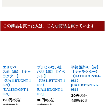
この商品を買った人は、こんな商品も買っています
エリザベ
ヅラじゃない桂
平賀 源外/C【赤】
ス/R【赤】【キャ
だ/U【赤】【イベ
【キャラクター】
ラクター】
ント】
《UA11BT/GNT-1-
《UA11BT/GNT-1-
《UA11BT/GNT-1-
081》
069》
098》
[
UA11BT/GNT-1-
[
UA11BT/GNT-1-
[
UA11BT/GNT-1-
081
]
069
]
098
]
30
円
(税込)
120
円
(税込)
80
円
(税込)
在庫数40点