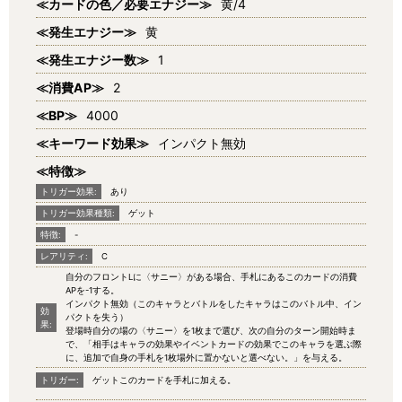
≪カードの色／必要エナジー≫
黄/4
≪発生エナジー≫
黄
≪発生エナジー数≫
1
≪消費AP≫
2
≪BP≫
4000
≪キーワード効果≫
インパクト無効
≪特徴≫
トリガー効果:
あり
トリガー効果種類:
ゲット
特徴:
-
レアリティ:
C
自分のフロントLに〈サニー〉がある場合、手札にあるこのカードの消費
APを-1する。
インパクト無効（このキャラとバトルをしたキャラはこのバトル中、イン
効
パクトを失う）
果:
登場時自分の場の〈サニー〉を1枚まで選び、次の自分のターン開始時ま
で、「相手はキャラの効果やイベントカードの効果でこのキャラを選ぶ際
に、追加で自身の手札を1枚場外に置かないと選べない。」を与える。
トリガー:
ゲットこのカードを手札に加える。