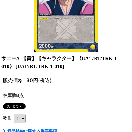
サニー/C【黄】【キャラクター】《UA17BT/TRK-1-
010》
[
UA17BT/TRK-1-010
]
販売価格
:
30
円
(税込)
在庫数8点
数量
:
返品特約に関する重要事項