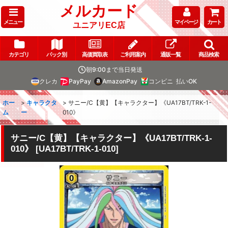
メルカード
メニュー
マイページ
カート
ユニアリEC店
カテゴリ
パック別
高価買取表
ご利用案内
通販一覧
商品検索
朝9:00まで当日発送
クレカ
PayPay
AmazonPay
コンビニ
払いOK
ホー
>
キャラクタ
>
サニー/C【黄】【キャラクター】《UA17BT/TRK-1-
ム
ー
010》
サニー/C【黄】【キャラクター】《UA17BT/TRK-1-
010》
[
UA17BT/TRK-1-010
]