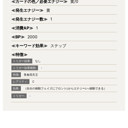
≪カードの色／必要エナジー≫
黄/0
≪発生エナジー≫
黄
≪発生エナジー数≫
1
≪消費AP≫
1
≪BP≫
2000
≪キーワード効果≫
ステップ
≪特徴≫
トリガー効果:
なし
トリガー効果種類:
-
特徴:
美食四天王
レアリティ:
C
効果:
（自分の移動フェイズにフロントLからエナジーLへ移動できる）
トリガー:
-