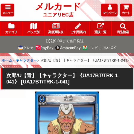
メルカード
メニュー
マイページ
カート
ユニアリEC店
カテゴリ
パック別
高価買取表
ご利用案内
通販一覧
商品検索
朝9:00まで当日発送
クレカ
PayPay
AmazonPay
コンビニ
払いOK
ホーム
>
キャラクター
>
次郎/U【青】【キャラクター】《UA17BT/TRK-1-041》
次郎/U【青】【キャラクター】《UA17BT/TRK-1-
041》
[
UA17BT/TRK-1-041
]