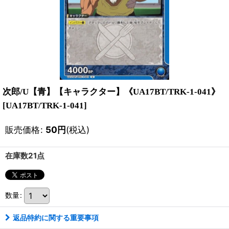
次郎/U【青】【キャラクター】《UA17BT/TRK-1-041》
[
UA17BT/TRK-1-041
]
販売価格
:
50
円
(税込)
在庫数21点
数量
:
返品特約に関する重要事項