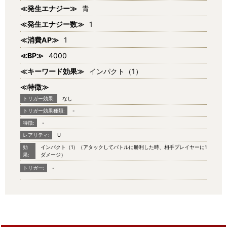
≪発生エナジー≫
青
≪発生エナジー数≫
1
≪消費AP≫
1
≪BP≫
4000
≪キーワード効果≫
インパクト（1）
≪特徴≫
トリガー効果:
なし
トリガー効果種類:
-
特徴:
-
レアリティ:
U
効
インパクト（1）（アタックしてバトルに勝利した時、相手プレイヤーに1
果:
ダメージ）
トリガー:
-