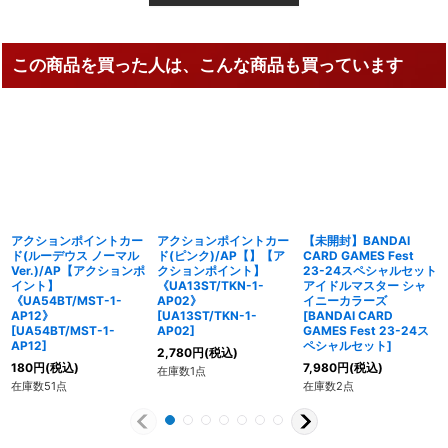
この商品を買った人は、こんな商品も買っています
アクションポイントカー
アクションポイントカー
【未開封】BANDAI
ド(ルーデウス ノーマル
ド(ピンク)/AP【】【ア
CARD GAMES Fest
Ver.)/AP【アクションポ
クションポイント】
23-24スペシャルセット
イント】
《UA13ST/TKN-1-
アイドルマスター シャ
《UA54BT/MST-1-
AP02》
イニーカラーズ
AP12》
[
UA13ST/TKN-1-
[
BANDAI CARD
[
UA54BT/MST-1-
AP02
]
GAMES Fest 23-24ス
AP12
]
ペシャルセット
]
2,780
円
(税込)
180
円
(税込)
7,980
円
(税込)
在庫数1点
在庫数51点
在庫数2点