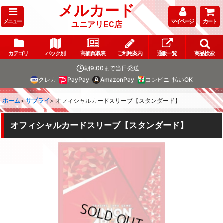
メルカード
メニュー
マイページ
カート
ユニアリEC店
カテゴリ
パック別
高価買取表
ご利用案内
通販一覧
商品検索
朝9:00まで当日発送
クレカ
PayPay
AmazonPay
コンビニ
払いOK
ホーム
>
サプライ
>
オフィシャルカードスリーブ【スタンダード】
オフィシャルカードスリーブ【スタンダード】