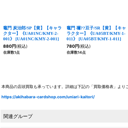
竈門 炭治郎/SP【黄】【キャラ
竈門 禰??豆子/SR【黄】【キャ
クター】《UA01NC/KMY-2-
ラクター】《UA05BT/KMY-1-
001》
[
UA01NC/KMY-2-001
]
011》
[
UA05BT/KMY-1-011
]
880
円
(税込)
780
円
(税込)
在庫数1点
在庫数14点
本商品の店頭買取も承っています。詳細は下記の「買取価格表」より
https://akihabara-cardshop.com/uniari-kaitori/
関連グループ