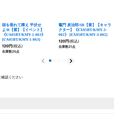
頭を垂れて蹲え 平伏せ
竈門 炭治郎/SR【黄】【キャラ
よ/R【紫】【イベント】
クター】《EX05BT/KMY-3-
《UA05BT/KMY-1-063》
002》
[
EX05BT/KMY-3-002
]
[
UA05BT/KMY-1-063
]
120
円
(税込)
120
円
(税込)
在庫数21点
在庫数25点
ご確認ください