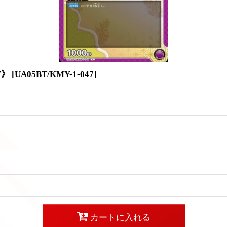
7》
[
UA05BT/KMY-1-047
]
カートに入れる