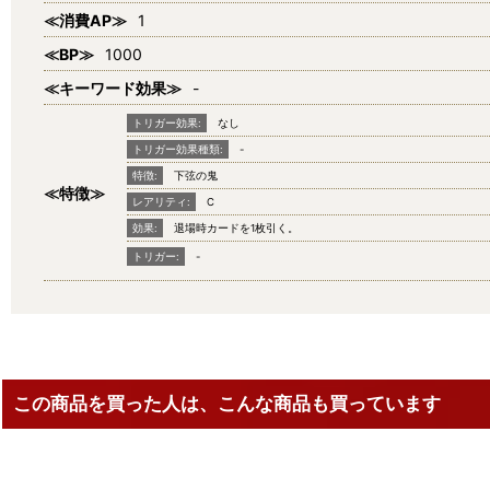
≪消費AP≫
1
≪BP≫
1000
≪キーワード効果≫
-
トリガー効果:
なし
トリガー効果種類:
-
特徴:
下弦の鬼
≪特徴≫
レアリティ:
C
効果:
退場時カードを1枚引く。
トリガー:
-
この商品を買った人は、こんな商品も買っています