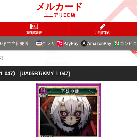
メルカード
ユニアリEC店
高価買取表
ご利用案内
00まで当日発送
クレカ
PayPay
AmazonPay
コンビニ
7》
-047》
[
UA05BT/KMY-1-047
]