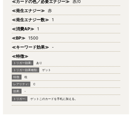
≪カードの色／必要エナジー≫
赤/0
≪発生エナジー≫
赤
≪発生エナジー数≫
1
≪消費AP≫
1
≪BP≫
1500
≪キーワード効果≫
-
≪特徴≫
トリガー効果:
あり
トリガー効果種類:
ゲット
特徴:
柱
レアリティ:
C
効果:
-
トリガー:
ゲットこのカードを手札に加える。