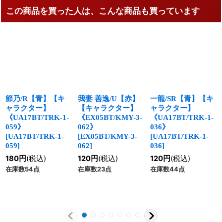
この商品を買った人は、こんな商品も買っています
節乃/R【青】【キ
我妻 善逸/U【赤】
一龍/SR【青】【キ
ャラクター】
【キャラクター】
ャラクター】
《UA17BT/TRK-1-
《EX05BT/KMY-3-
《UA17BT/TRK-1-
059》
062》
036》
[
UA17BT/TRK-1-
[
EX05BT/KMY-3-
[
UA17BT/TRK-1-
059
]
062
]
036
]
180
円
(税込)
120
円
(税込)
120
円
(税込)
在庫数54点
在庫数23点
在庫数44点