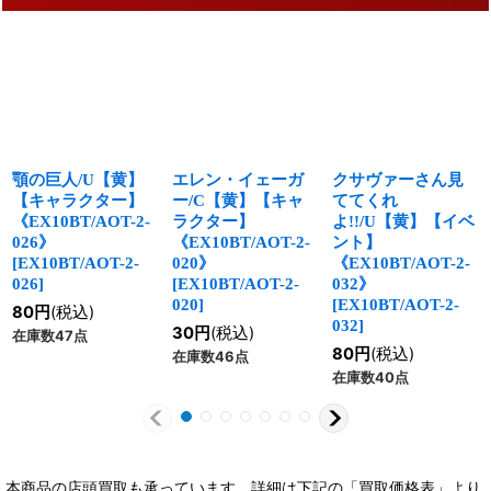
顎の巨人/U【黄】
エレン・イェーガ
クサヴァーさん見
【キャラクター】
ー/C【黄】【キャ
ててくれ
《EX10BT/AOT-2-
ラクター】
よ!!/U【黄】【イベ
026》
《EX10BT/AOT-2-
ント】
[
EX10BT/AOT-2-
020》
《EX10BT/AOT-2-
026
]
[
EX10BT/AOT-2-
032》
020
]
[
EX10BT/AOT-2-
80
円
(税込)
032
]
30
円
(税込)
在庫数47点
80
円
(税込)
在庫数46点
在庫数40点
本商品の店頭買取も承っています。詳細は下記の「買取価格表」より