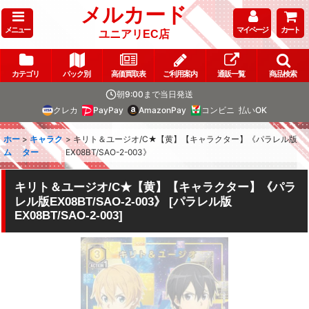
メルカード
メニュー
マイページ
カート
ユニアリEC店
カテゴリ
パック別
高価買取表
ご利用案内
通販一覧
商品検索
朝9:00まで当日発送
クレカ
PayPay
AmazonPay
コンビニ
払いOK
ホー
>
キャラク
>
キリト＆ユージオ/C★【黄】【キャラクター】《パラレル版
ム
ター
EX08BT/SAO-2-003》
キリト＆ユージオ/C★【黄】【キャラクター】《パラ
レル版EX08BT/SAO-2-003》
[
パラレル版
EX08BT/SAO-2-003
]