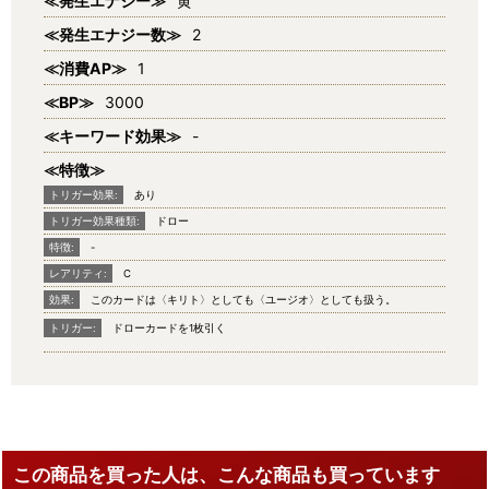
≪発生エナジー≫
黄
≪発生エナジー数≫
2
≪消費AP≫
1
≪BP≫
3000
≪キーワード効果≫
-
≪特徴≫
トリガー効果:
あり
トリガー効果種類:
ドロー
特徴:
-
レアリティ:
C
効果:
このカードは〈キリト〉としても〈ユージオ〉としても扱う。
トリガー:
ドローカードを1枚引く
この商品を買った人は、こんな商品も買っています