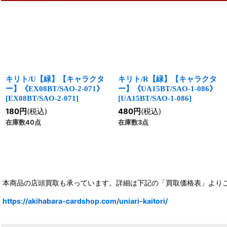
キリト/U【緑】【キャラクタ
キリト/R【緑】【キャラクタ
ー】《EX08BT/SAO-2-071》
ー】《UA15BT/SAO-1-086》
[
EX08BT/SAO-2-071
]
[
UA15BT/SAO-1-086
]
180
円
(税込)
480
円
(税込)
在庫数40点
在庫数3点
本商品の店頭買取も承っています。詳細は下記の「買取価格表」より
https://akihabara-cardshop.com/uniari-kaitori/