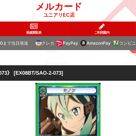
メルカード
ユニアリEC店
高価買取表
ご利用案内
00まで当日発送
クレカ
PayPay
AmazonPay
コンビニ
》
073》
[
EX08BT/SAO-2-073
]