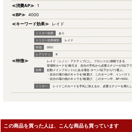
≪消費AP≫
1
≪BP≫
4000
≪キーワード効果≫
レイド
トリガー効果:
あり
トリガー効果種類:
レイド
特徴:
GGO
レアリティ:
R
≪特徴≫
レイド〈シノン〉アクティブにし、フロントLに移動できる
登場時カードを1枚引き、自分の手札から必要エナジーが3以下で
効果:
起動メインフロントLにある場合 ターン1以下から1つ選ぶ。
・自分の場の他のキャラを1枚選び、このターン中、インパクト
・自分の場の他のキャラを1枚選び、このターン中、BP+1000。
トリガー:
レイドこのカードを手札に加えるか、必要エナジーを満た
この商品を買った人は、こんな商品も買っています