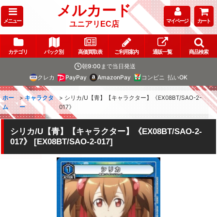
メルカード
メニュー
マイページ
カート
ユニアリEC店
カテゴリ
パック別
高価買取表
ご利用案内
通販一覧
商品検索
朝9:00まで当日発送
クレカ
PayPay
AmazonPay
コンビニ
払いOK
ホー
>
キャラクタ
>
シリカ/U【青】【キャラクター】《EX08BT/SAO-2-
ム
ー
017》
シリカ/U【青】【キャラクター】《EX08BT/SAO-2-
017》
[
EX08BT/SAO-2-017
]