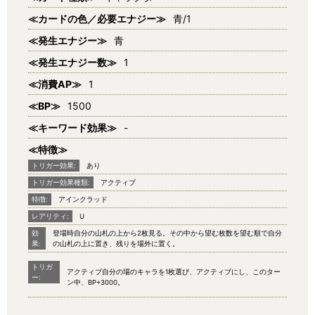
≪カードの色／必要エナジー≫
青/1
≪発生エナジー≫
青
≪発生エナジー数≫
1
≪消費AP≫
1
≪BP≫
1500
≪キーワード効果≫
-
≪特徴≫
トリガー効果:
あり
トリガー効果種類:
アクティブ
特徴:
アインクラッド
レアリティ:
U
効
登場時自分の山札の上から2枚見る。その中から望む枚数を望む順で自分
果:
の山札の上に置き、残りを場外に置く。
トリガ
アクティブ自分の場のキャラを1枚選び、アクティブにし、このター
ー:
ン中、BP+3000。