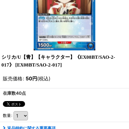
シリカ/U【青】【キャラクター】《EX08BT/SAO-2-
017》
[
EX08BT/SAO-2-017
]
販売価格
:
50
円
(税込)
在庫数40点
数量
:
返品特約に関する重要事項