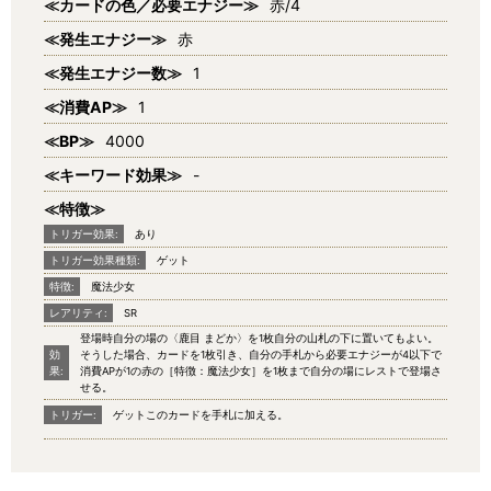
≪カードの色／必要エナジー≫
赤/4
≪発生エナジー≫
赤
≪発生エナジー数≫
1
≪消費AP≫
1
≪BP≫
4000
≪キーワード効果≫
-
≪特徴≫
トリガー効果:
あり
トリガー効果種類:
ゲット
特徴:
魔法少女
レアリティ:
SR
登場時自分の場の〈鹿目 まどか〉を1枚自分の山札の下に置いてもよい。
効
そうした場合、カードを1枚引き、自分の手札から必要エナジーが4以下で
果:
消費APが1の赤の［特徴：魔法少女］を1枚まで自分の場にレストで登場さ
せる。
トリガー:
ゲットこのカードを手札に加える。