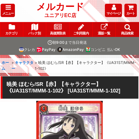
メルカード
メニュー
マイページ
カート
ユニアリEC店
カテゴリ
パック別
高価買取表
ご利用案内
通販一覧
商品検索
朝9:00まで当日発送
クレカ
PayPay
AmazonPay
コンビニ
払いOK
ホー
>
キャラクタ
>
暁美 ほむら/SR【赤】【キャラクター】《UA31ST/MMM-
ム
ー
1-102》
暁美 ほむら/SR【赤】【キャラクター】
《UA31ST/MMM-1-102》
[
UA31ST/MMM-1-102
]