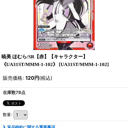
暁美 ほむら/SR【赤】【キャラクター】
《UA31ST/MMM-1-102》
[
UA31ST/MMM-1-102
]
販売価格
:
120
円
(税込)
在庫数78点
数量
:
返品特約に関する重要事項