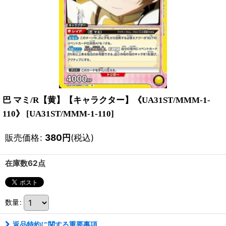
巴 マミ/R【黄】【キャラクター】《UA31ST/MMM-1-
110》
[
UA31ST/MMM-1-110
]
販売価格
:
380
円
(税込)
在庫数62点
数量
:
返品特約に関する重要事項