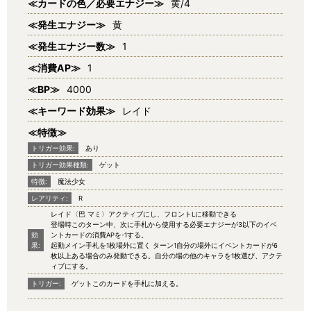
≪カードの色／必要エナジー≫
黄/4
≪発生エナジー≫
黄
≪発生エナジー数≫
1
≪消費AP≫
1
≪BP≫
4000
≪キーワード効果≫
レイド
≪特徴≫
トリガー効果:
あり
トリガー効果種類:
ゲット
特徴:
魔法少女
レアリティ:
R
レイド〈巴 マミ〉アクティブにし、フロントLに移動できる
登場時このターン中、次に手札から使用する必要エナジーが3以下のイベ
効
ントカードの消費APを-1する。
果:
起動メイン手札を1枚場外に置く ターン1自分の場外にイベントカードが6
枚以上ある場合のみ発動できる。自分の場の他のキャラを1枚選び、アクテ
ィブにする。
トリガー:
ゲットこのカードを手札に加える。