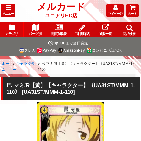
メルカード
メニュー
マイページ
カート
ユニアリEC店
カテゴリ
パック別
高価買取表
ご利用案内
通販一覧
商品検索
朝9:00まで当日発送
クレカ
PayPay
AmazonPay
コンビニ
払いOK
ホー
>
キャラクタ
>
巴 マミ/R【黄】【キャラクター】《UA31ST/MMM-1-
ム
ー
110》
巴 マミ/R【黄】【キャラクター】《UA31ST/MMM-1-
110》
[
UA31ST/MMM-1-110
]