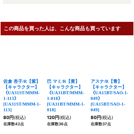
この商品を買った人は、こんな商品も買っています
佐倉 杏子/R【紫】
巴 マミ/R【黄】
アスナ/R【青】
【キャラクター】
【キャラクター】
【キャラクター】
《UA31ST/MMM-
《UA31BT/MMM-
《UA15BT/SAO-1-
1-113》
1-018》
049》
[
UA31ST/MMM-1-
[
UA31BT/MMM-1-
[
UA15BT/SAO-1-
113
]
018
]
049
]
80
円
(税込)
120
円
(税込)
80
円
(税込)
在庫数42点
在庫数36点
在庫数37点