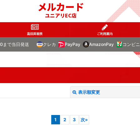
メルカード
ユニアリEC店
高価買取表
ご利用案内
00まで当日発送
クレカ
PayPay
AmazonPay
コンビニ
表示順変更
1
2
3
次
»