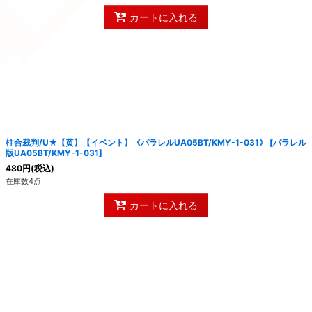
カートに入れる
柱合裁判/U★【黄】【イベント】《パラレルUA05BT/KMY-1-031》
[
パラレル
版UA05BT/KMY-1-031
]
480
円
(税込)
在庫数4点
カートに入れる