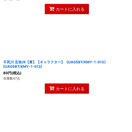
カートに入れる
不死川 玄弥/R【黄】【キャラクター】《UA05BT/KMY-1-013》
[
UA05BT/KMY-1-013
]
80
円
(税込)
在庫数47点
カートに入れる