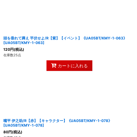
頭を垂れて蹲え 平伏せよ/R【紫】【イベント】《UA05BT/KMY-1-063》
[
UA05BT/KMY-1-063
]
120
円
(税込)
在庫数25点
カートに入れる
嘴平 伊之助/R【赤】【キャラクター】《UA05BT/KMY-1-078》
[
UA05BT/KMY-1-078
]
80
円
(税込)