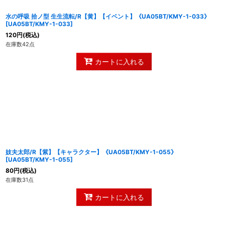
水の呼吸 拾ノ型 生生流転/R【黄】【イベント】《UA05BT/KMY-1-033》
[
UA05BT/KMY-1-033
]
120
円
(税込)
在庫数42点
カートに入れる
妓夫太郎/R【紫】【キャラクター】《UA05BT/KMY-1-055》
[
UA05BT/KMY-1-055
]
80
円
(税込)
在庫数31点
カートに入れる