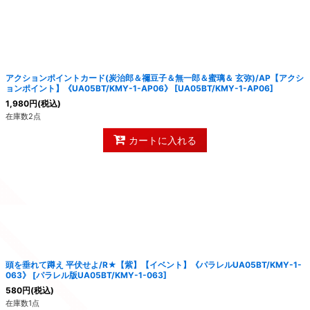
絞り込む
アクションポイントカード(炭治郎＆禰豆子＆無一郎＆蜜璃＆ 玄弥)/AP【アクシ
ョンポイント】《UA05BT/KMY-1-AP06》
[
UA05BT/KMY-1-AP06
]
1,980
円
(税込)
在庫数2点
カートに入れる
頭を垂れて蹲え 平伏せよ/R★【紫】【イベント】《パラレルUA05BT/KMY-1-
063》
[
パラレル版UA05BT/KMY-1-063
]
580
円
(税込)
在庫数1点