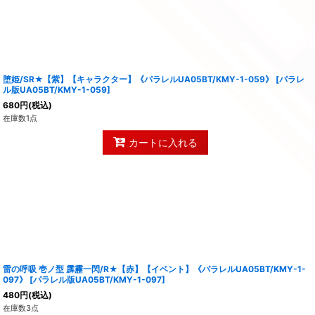
堕姫/SR★【紫】【キャラクター】《パラレルUA05BT/KMY-1-059》
[
パラレ
ル版UA05BT/KMY-1-059
]
680
円
(税込)
在庫数1点
カートに入れる
雷の呼吸 壱ノ型 霹靂一閃/R★【赤】【イベント】《パラレルUA05BT/KMY-1-
097》
[
パラレル版UA05BT/KMY-1-097
]
480
円
(税込)
在庫数3点