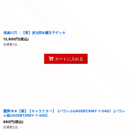
鬼滅の刃 ：【黄】炭治郎&禰豆子デッキ
13,800
円
(税込)
在庫数1点
カートに入れる
魘夢/R★【紫】【キャラクター】《パラレルUA05BT/KMY-1-045》
[
パラレ
ル版UA05BT/KMY-1-045
]
880
円
(税込)
在庫数2点