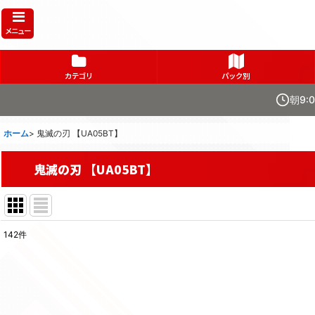
メニュー
カテゴリ
パック別
朝9:
ホーム
>
鬼滅の刃 【UA05BT】
鬼滅の刃 【UA05BT】
142
件
表示数
:
在庫あり
並び順
: