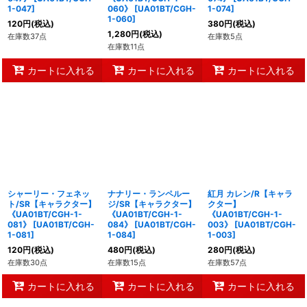
1-047
]
060》
[
UA01BT/CGH-
1-074
]
1-060
]
120
円
(税込)
380
円
(税込)
1,280
円
(税込)
在庫数37点
在庫数5点
在庫数11点
カートに入れる
カートに入れる
カートに入れる
シャーリー・フェネッ
ナナリー・ランペルー
紅月 カレン/R【キャラ
ト/SR【キャラクター】
ジ/SR【キャラクター】
クター】
《UA01BT/CGH-1-
《UA01BT/CGH-1-
《UA01BT/CGH-1-
081》
[
UA01BT/CGH-
084》
[
UA01BT/CGH-
003》
[
UA01BT/CGH-
1-081
]
1-084
]
1-003
]
120
円
(税込)
480
円
(税込)
280
円
(税込)
在庫数30点
在庫数15点
在庫数57点
カートに入れる
カートに入れる
カートに入れる