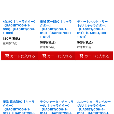
ゼロ/C【キャラクター】
玉城 真一郎/C【キャラ
ディートハルト・リー
《UA01BT/CGH-1-
クター】
ト/U【キャラクター】
009》
[
UA01BT/CGH-
《UA01BT/CGH-1-
《UA01BT/CGH-1-
1-009
]
010》
[
UA01BT/CGH-
011》
[
UA01BT/CGH-
1-010
]
1-011
]
180
円
(税込)
50
円
(税込)
50
円
(税込)
在庫数17点
在庫数34点
在庫数10点
カートに入れる
カートに入れる
カートに入れる
藤堂 鏡志朗/C【キャラ
ラクシャータ・チャウラ
ルルーシュ・ランペルー
クター】
ー/U【キャラクター】
ジ/U【キャラクター】
《UA01BT/CGH-1-
《UA01BT/CGH-1-
《UA01BT/CGH-1-
012》
[
UA01BT/CGH-
014》
[
UA01BT/CGH-
015》
[
UA01BT/CGH-