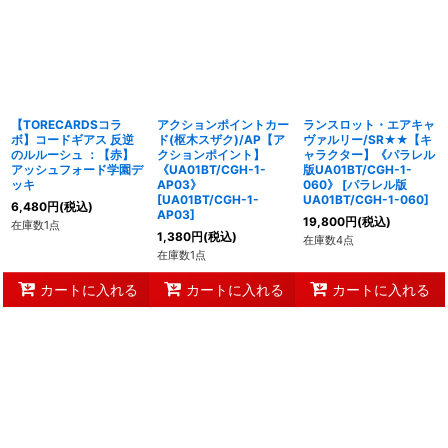
並び順
:
絞り込む
【TORECARDSコラ
アクションポイントカー
ランスロット・エアキャ
ボ】コードギアス 反逆
ド(枢木スザク)/AP【ア
ヴァルリー/SR★★【キ
のルルーシュ ：【赤】
クションポイント】
ャラクター】《パラレル
アッシュフォード学園デ
《UA01BT/CGH-1-
版UA01BT/CGH-1-
ッキ
AP03》
060》
[
パラレル版
[
UA01BT/CGH-1-
UA01BT/CGH-1-060
]
6,480
円
(税込)
AP03
]
19,800
円
(税込)
在庫数1点
1,380
円
(税込)
在庫数4点
在庫数1点
カートに入れる
カートに入れる
カートに入れる