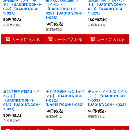
潜水艦/Ｕ【フィール
生きるための理由/Ｕ
合衆国日本/Ｕ【イベン
ド】《UA01BT/CGH-1-
【イベント】
ト】《UA01BT/CGH-1-
027》
[
UA01BT/CGH-
《UA01BT/CGH-1-
029》
[
UA01BT/CGH-
1-027
]
028》
[
UA01BT/CGH-
1-029
]
1-028
]
50
円
(税込)
180
円
(税込)
50
円
(税込)
在庫数29点
在庫数114点
在庫数42点
カートに入れる
カートに入れる
カートに入れる
旋回活殺自在陣/Ｕ【イ
全力で見逃せ！/C【イベ
チェックメイト/C【イベ
ベント】
ント】《UA01BT/CGH-
ント】《UA01BT/CGH-
《UA01BT/CGH-1-
1-032》
1-033》
031》
[
UA01BT/CGH-
[
UA01BT/CGH-1-032
]
[
UA01BT/CGH-1-033
]
1-031
]
50
円
(税込)
50
円
(税込)
80
円
(税込)
在庫数41点
在庫数32点
在庫数29点