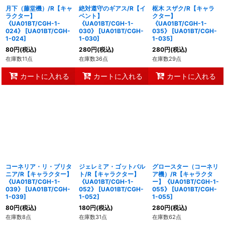
月下（藤堂機）/R【キャ
絶対遵守のギアス/R【イ
枢木 スザク/R【キャラ
ラクター】
ベント】
クター】
《UA01BT/CGH-1-
《UA01BT/CGH-1-
《UA01BT/CGH-1-
024》
[
UA01BT/CGH-
030》
[
UA01BT/CGH-
035》
[
UA01BT/CGH-
1-024
]
1-030
]
1-035
]
80
円
(税込)
280
円
(税込)
280
円
(税込)
在庫数11点
在庫数36点
在庫数29点
カートに入れる
カートに入れる
カートに入れる
コーネリア・リ・ブリタ
ジェレミア・ゴットバル
グロースター（コーネリ
ニア/R【キャラクター】
ト/R【キャラクター】
ア機）/R【キャラクタ
《UA01BT/CGH-1-
《UA01BT/CGH-1-
ー】《UA01BT/CGH-1-
039》
[
UA01BT/CGH-
052》
[
UA01BT/CGH-
055》
[
UA01BT/CGH-
1-039
]
1-052
]
1-055
]
80
円
(税込)
180
円
(税込)
280
円
(税込)
在庫数8点
在庫数31点
在庫数62点