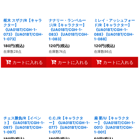
枢木 スザク/R【キャラ
ナナリー・ランペルー
ミレイ・アッシュフォー
クター】
ジ/R【キャラクター】
ド/R【キャラクター】
《UA01BT/CGH-1-
《UA01BT/CGH-1-
《UA01BT/CGH-1-
073》
[
UA01BT/CGH-
083》
[
UA01BT/CGH-
088》
[
UA01BT/CGH-
1-073
]
1-083
]
1-088
]
180
円
(税込)
120
円
(税込)
120
円
(税込)
在庫数28点
在庫数74点
在庫数86点
カートに入れる
カートに入れる
カートに入れる
チェス勝負/R【イベン
C.C./R【キャラクタ
扇 要/U【キャラクタ
ト】《UA01BT/CGH-1-
ー】《UA01BT/CGH-1-
ー】《UA01BT/CGH-1-
097》
[
UA01BT/CGH-
077》
[
UA01BT/CGH-
001》
[
UA01BT/CGH-
1-097
]
1-077
]
1-001
]
180
円
(税込)
180
円
(税込)
50
円
(税込)