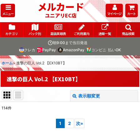
メルカード
メニュー
マイページ
カート
ユニアリEC店
カテゴリ
パック別
高価買取表
ご利用案内
通販一覧
商品検索
朝9:00まで当日発送
クレカ
PayPay
AmazonPay
コンビニ
払いOK
ホーム
>
進撃の巨人 Vol.2 【EX10BT】
進撃の巨人 Vol.2 【EX10BT】
表示順変更
閉じる
114
件
表示数
:
1
2
次
»
在庫あり