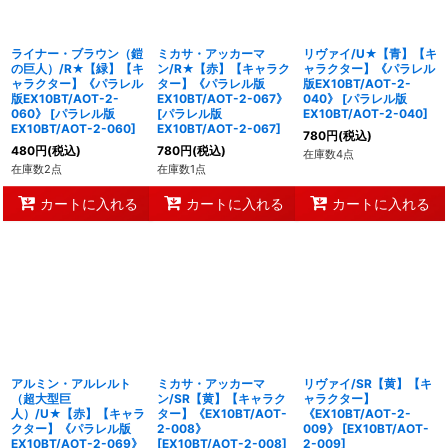
ライナー・ブラウン（鎧
ミカサ・アッカーマ
リヴァイ/U★【青】【キ
の巨人）/R★【緑】【キ
ン/R★【赤】【キャラク
ャラクター】《パラレル
ャラクター】《パラレル
ター】《パラレル版
版EX10BT/AOT-2-
版EX10BT/AOT-2-
EX10BT/AOT-2-067》
040》
[
パラレル版
060》
[
パラレル版
[
パラレル版
EX10BT/AOT-2-040
]
EX10BT/AOT-2-060
]
EX10BT/AOT-2-067
]
780
円
(税込)
480
円
(税込)
780
円
(税込)
在庫数4点
在庫数2点
在庫数1点
カートに入れる
カートに入れる
カートに入れる
アルミン・アルレルト
ミカサ・アッカーマ
リヴァイ/SR【黄】【キ
（超大型巨
ン/SR【黄】【キャラク
ャラクター】
人）/U★【赤】【キャラ
ター】《EX10BT/AOT-
《EX10BT/AOT-2-
クター】《パラレル版
2-008》
009》
[
EX10BT/AOT-
EX10BT/AOT-2-069》
[
EX10BT/AOT-2-008
]
2-009
]