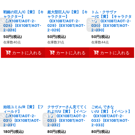
戦鎚の巨人/C【黄】【キ
超大型巨人/U【黄】【キ
トム・クサヴァ
ャラクター】
ャラクター】
ー/C【黄】【キャラクタ
《EX10BT/AOT-2-
《EX10BT/AOT-2-
ー】《EX10BT/AOT-2-
028》
[
EX10BT/AOT-
029》
[
EX10BT/AOT-
030》
[
EX10BT/AOT-
2-028
]
2-029
]
2-030
]
50
円
(税込)
50
円
(税込)
50
円
(税込)
在庫数40点
在庫数31点
在庫数44点
カートに入れる
カートに入れる
カートに入れる
始祖ユミル/R【黄】【フ
クサヴァーさん見ててく
ごめん できな
ィールド】
れよ!!/U【黄】【イベン
い/U【黄】【イベント】
《EX10BT/AOT-2-
ト】《EX10BT/AOT-2-
《EX10BT/AOT-2-
031》
[
EX10BT/AOT-
032》
[
EX10BT/AOT-
033》
[
EX10BT/AOT-
2-031
]
2-032
]
2-033
]
180
円
(税込)
80
円
(税込)
80
円
(税込)