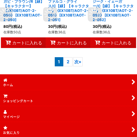
ガビ・ブラウン/R【緑】
ファルコ・グライ
ジーク・イェーガ
【キャラクター】
ス/C【緑】【キャラクタ
ー/C【緑】【キャラクタ
《EX10BT/AOT-2-
ー】《EX10BT/AOT-2-
ー】《EX10BT/AOT-2-
050》
[
EX10BT/AOT-
051》
[
EX10BT/AOT-
052》
[
EX10BT/AOT-
2-050
]
2-051
]
2-052
]
80
円
(税込)
30
円
(税込)
30
円
(税込)
在庫数50点
在庫数36点
在庫数36点
カートに入れる
カートに入れる
カートに入れる
1
2
次
»
ホーム
ショッピングカート
マイページ
お気に入り