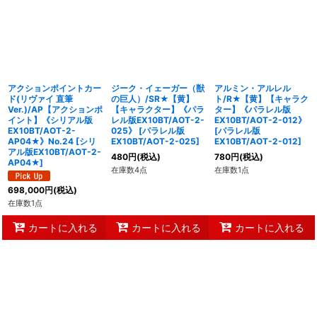
並び順
:
絞り込む
アクションポイントカー
ジーク・イェーガー（獣
アルミン・アルレル
ド(リヴァイ 直筆
の巨人）/SR★【黄】
ト/R★【黄】【キャラク
Ver.)/AP【アクションポ
【キャラクター】《パラ
ター】《パラレル版
イント】《シリアル版
レル版EX10BT/AOT-2-
EX10BT/AOT-2-012》
EX10BT/AOT-2-
025》
[
パラレル版
[
パラレル版
AP04★》No.24
[
シリ
EX10BT/AOT-2-025
]
EX10BT/AOT-2-012
]
アル版EX10BT/AOT-2-
480
円
(税込)
780
円
(税込)
AP04★
]
在庫数4点
在庫数1点
698,000
円
(税込)
在庫数1点
カートに入れる
カートに入れる
カートに入れる