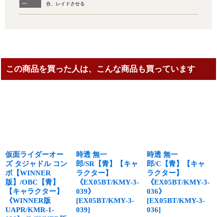
ー:
合、レイドさせる
この商品を買った人は、こんな商品も買っています
仮面ライダーオー
時透 無一
時透 無一
ズ タジャドル コン
郎/SR【青】【キャ
郎/C【青】【キャ
ボ【WINNER
ラクター】
ラクター】
版】/OBC【青】
《EX05BT/KMY-3-
《EX05BT/KMY-3-
【キャラクター】
039》
036》
《WINNER版
[
EX05BT/KMY-3-
[
EX05BT/KMY-3-
UAPR/KMR-1-
039
]
036
]