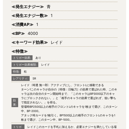
≪発生エナジー≫
青
≪発生エナジー数≫
1
≪消費AP≫
1
≪BP≫
4000
≪キーワード効果≫
レイド
≪特徴≫
トリガー効果:
あり
トリガー効果種類:
レイド
特徴:
柱
レアリティ:
SR
レイド〈時透 無一郎〉アクティブにし、フロントLに移動できる
ターン1このキャラが自分の［特徴：日輪刀］の効果で選ばれた時、このキ
ャラは次の自分のターン開始時まで、「このキャラはBP3000以下のキャ
ラにブロックされない。」と「相手のキャラの効果で選ばれず、狙い撃ち
効
で指定されない。」を得る。
果:
登場時BP2500以上の相手のフロントLのキャラを1枚まで選び、このターン
中、BP-2000。
アタック時カードを1枚引く。BP1500以上の相手のフロントLのキャラを1
枚まで選び、このターン中、BP-1000。
トリガ
レイドこのカードを手札に加えるか、必要エナジーを満たしている場