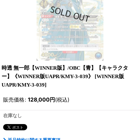
時透 無一郎【WINNER版】/OBC【青】【キャラクタ
ー】《WINNER版UAPR/KMY-3-039》
[
WINNER版
UAPR/KMY-3-039
]
販売価格
:
128,000
円
(税込)
在庫なし
返品特約に関する重要事項