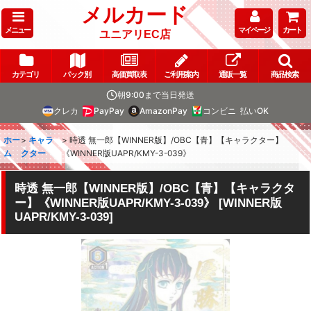
メルカード
メニュー
マイページ
カート
ユニアリEC店
カテゴリ
パック別
高価買取表
ご利用案内
通販一覧
商品検索
朝9:00まで当日発送
クレカ
PayPay
AmazonPay
コンビニ
払いOK
ホー
>
キャラ
>
時透 無一郎【WINNER版】/OBC【青】【キャラクター】
ム
クター
《WINNER版UAPR/KMY-3-039》
時透 無一郎【WINNER版】/OBC【青】【キャラクタ
ー】《WINNER版UAPR/KMY-3-039》
[
WINNER版
UAPR/KMY-3-039
]