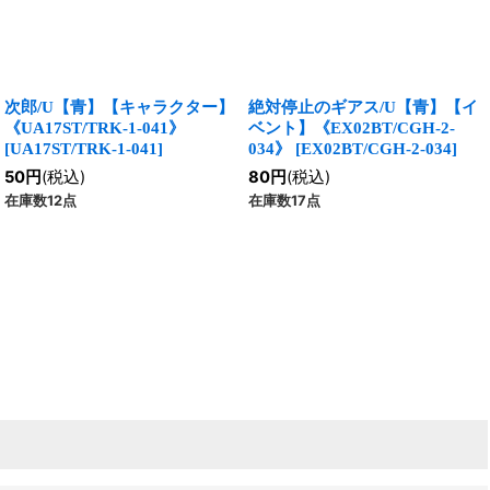
次郎/U【青】【キャラクター】
絶対停止のギアス/U【青】【イ
《UA17ST/TRK-1-041》
ベント】《EX02BT/CGH-2-
[
UA17ST/TRK-1-041
]
034》
[
EX02BT/CGH-2-034
]
50
円
(税込)
80
円
(税込)
在庫数12点
在庫数17点