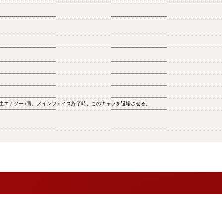
発生エナジー+青。メインフェイズ終了時、このキャラを退場させる。