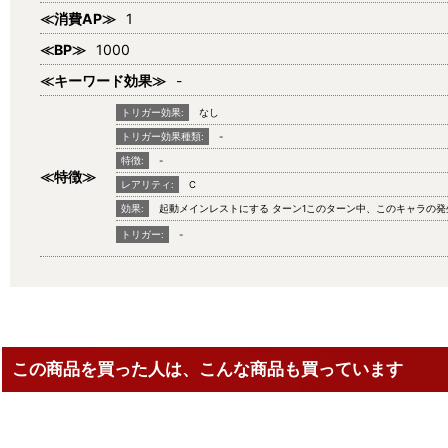
≪消費AP≫
1
≪BP≫
1000
≪キーワード効果≫
-
トリガー効果:
なし
トリガー効果種類:
-
特徴:
-
≪特徴≫
レアリティ:
C
効果:
起動メインレストにする ターン1このターン中、このキャラの
トリガー:
-
この商品を買った人は、こんな商品も買っています