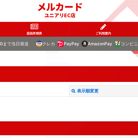
メルカード
ユニアリEC店
高価買取表
ご利用案内
00まで当日発送
クレカ
PayPay
AmazonPay
コンビニ
表示順変更