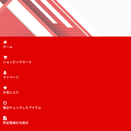
傷あり特価品
傷あり特価品SR
PSA10.9
デッキ販売
ホーム
TORECARDSコラボデッキ
ショッピングカート
アイドルマスター シンデレラガールズ【UA55BT】
アイドルマスター シンデレラガールズ【UA55ST】
マイページ
「マクロス」シリーズ Vol.2【EX14BT】
お気に入り
無職転生 〜異世界行ったら本気だす〜【UA54BT】
犬夜叉【UA50BT】
最近チェックしたアイテム
チェンソーマン【UA53BT】
特定商取引法表示
陰の実力者になりたくて！【UA52BT】