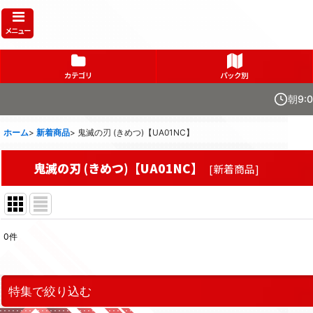
メニュー
カテゴリ
パック別
朝9:
ホーム
>
新着商品
>
鬼滅の刃 (きめつ)【UA01NC】
鬼滅の刃 (きめつ)【UA01NC】
[
新着商品
]
0
件
表示数
:
在庫あり
特集で絞り込む
並び順
: