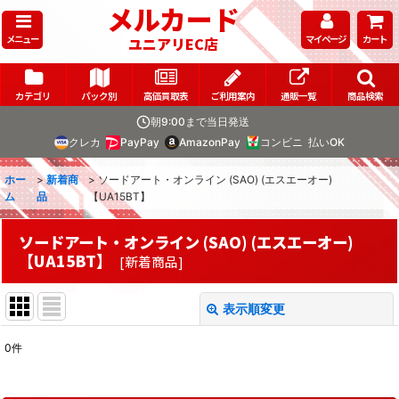
メルカード
メニュー
マイページ
カート
ユニアリEC店
カテゴリ
パック別
高価買取表
ご利用案内
通販一覧
商品検索
朝9:00まで当日発送
クレカ
PayPay
AmazonPay
コンビニ
払いOK
ホー
>
新着商
>
ソードアート・オンライン (SAO) (エスエーオー)
ム
品
【UA15BT】
ソードアート・オンライン (SAO) (エスエーオー)
【UA15BT】
[
新着商品
]
表示順変更
閉じる
0
件
表示数
: