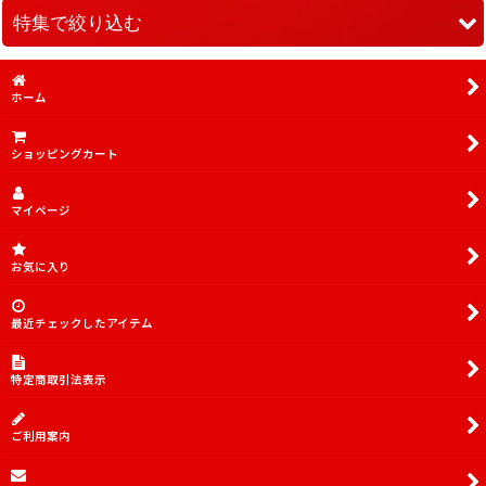
在庫あり
特集で絞り込む
並び順
:
傷あり特価品
ホーム
絞り込む
傷あり特価品SR
ショッピングカート
PSA10.9
デッキ販売
マイページ
TORECARDSコラボデッキ
お気に入り
アイドルマスター シンデレラガールズ【UA55BT】
最近チェックしたアイテム
アイドルマスター シンデレラガールズ【UA55ST】
「マクロス」シリーズ Vol.2【EX14BT】
特定商取引法表示
無職転生 〜異世界行ったら本気だす〜【UA54BT】
ご利用案内
犬夜叉【UA50BT】