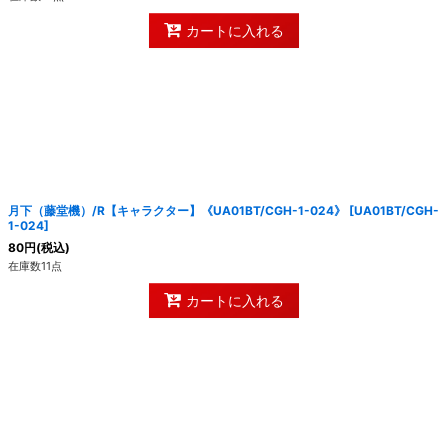
カートに入れる
月下（藤堂機）/R【キャラクター】《UA01BT/CGH-1-024》
[
UA01BT/CGH-
1-024
]
80
円
(税込)
在庫数11点
カートに入れる