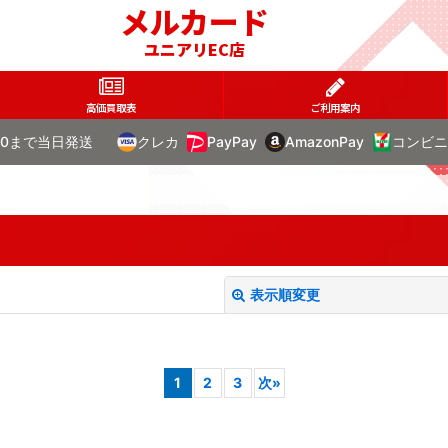
メルカード
ユニアリEC店
高価買取表
ご利用案内
00まで当日発送
クレカ
PayPay
AmazonPay
コンビニ
表示順変更
1
2
3
次
»