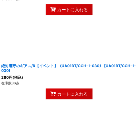
カートに入れる
絶対遵守のギアス/R【イベント】《UA01BT/CGH-1-030》
[
UA01BT/CGH-1-
030
]
280
円
(税込)
在庫数36点
カートに入れる