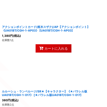
絞り込む
アクションポイントカード(枢木スザク)/AP【アクションポイント】
《UA01BT/CGH-1-AP03》
[
UA01BT/CGH-1-AP03
]
1,380
円
(税込)
在庫数1点
カートに入れる
ルルーシュ・ランペルージ/SR★【キャラクター】《★パラレル版
UA01BT/CGH-1-017》
[
★パラレル版UA01BT/CGH-1-017
]
380
円
(税込)
在庫数2点