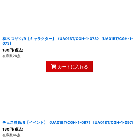
枢木 スザク/R【キャラクター】《UA01BT/CGH-1-073》
[
UA01BT/CGH-1-
073
]
180
円
(税込)
在庫数28点
カートに入れる
チェス勝負/R【イベント】《UA01BT/CGH-1-097》
[
UA01BT/CGH-1-097
]
180
円
(税込)
在庫数46点