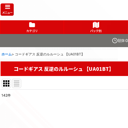
メニュー
カテゴリ
パック別
朝9:
ホーム
>
コードギアス 反逆のルルーシュ 【UA01BT】
コードギアス 反逆のルルーシュ 【UA01BT】
142
件
表示数
:
在庫あり
並び順
: