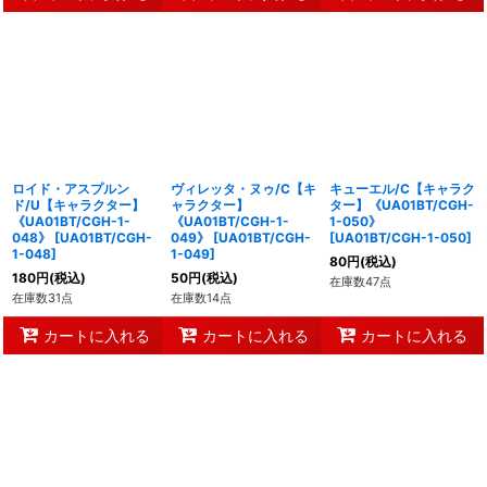
ロイド・アスプルン
ヴィレッタ・ヌゥ/C【キ
キューエル/C【キャラク
ド/U【キャラクター】
ャラクター】
ター】《UA01BT/CGH-
《UA01BT/CGH-1-
《UA01BT/CGH-1-
1-050》
048》
[
UA01BT/CGH-
049》
[
UA01BT/CGH-
[
UA01BT/CGH-1-050
]
1-048
]
1-049
]
80
円
(税込)
180
円
(税込)
50
円
(税込)
在庫数47点
在庫数31点
在庫数14点
カートに入れる
カートに入れる
カートに入れる