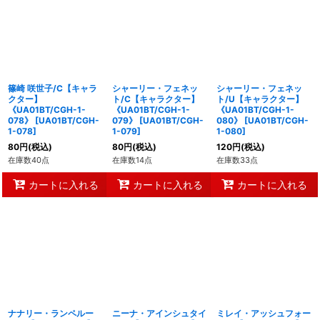
篠崎 咲世子/C【キャラ
シャーリー・フェネッ
シャーリー・フェネッ
クター】
ト/C【キャラクター】
ト/U【キャラクター】
《UA01BT/CGH-1-
《UA01BT/CGH-1-
《UA01BT/CGH-1-
078》
[
UA01BT/CGH-
079》
[
UA01BT/CGH-
080》
[
UA01BT/CGH-
1-078
]
1-079
]
1-080
]
80
円
(税込)
80
円
(税込)
120
円
(税込)
在庫数40点
在庫数14点
在庫数33点
カートに入れる
カートに入れる
カートに入れる
ナナリー・ランペルー
ニーナ・アインシュタイ
ミレイ・アッシュフォー