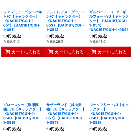
ジェレミア・ゴットバル
アンドレアス・ダールト
ギルバート・G・P・ギ
ト/C【キャラクター】
ン/C【キャラクター】
ルフォード/U【キャラク
《UA01BT/CGH-1-
《UA01BT/CGH-1-
ター】《UA01BT/CGH-
051》
[
UA01BT/CGH-
053》
[
UA01BT/CGH-
1-054》
1-051
]
1-053
]
[
UA01BT/CGH-1-054
]
50
円
(税込)
50
円
(税込)
50
円
(税込)
在庫数41点
在庫数29点
在庫数18点
カートに入れる
カートに入れる
カートに入れる
グロースター（親衛隊
サザーランド（純血派
ジークフリート/U【キャ
機）/U【キャラクター】
機）/U【キャラクター】
ラクター】
《UA01BT/CGH-1-
《UA01BT/CGH-1-
《UA01BT/CGH-1-
056》
[
UA01BT/CGH-
057》
[
UA01BT/CGH-
058》
[
UA01BT/CGH-
1-056
]
1-057
]
1-058
]
80
円
(税込)
50
円
(税込)
50
円
(税込)