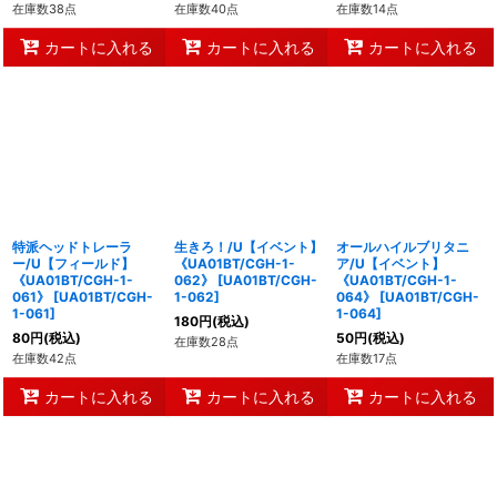
在庫数38点
在庫数40点
在庫数14点
カートに入れる
カートに入れる
カートに入れる
特派ヘッドトレーラ
生きろ！/U【イベント】
オールハイルブリタニ
ー/U【フィールド】
《UA01BT/CGH-1-
ア/U【イベント】
《UA01BT/CGH-1-
062》
[
UA01BT/CGH-
《UA01BT/CGH-1-
061》
[
UA01BT/CGH-
1-062
]
064》
[
UA01BT/CGH-
1-061
]
1-064
]
180
円
(税込)
80
円
(税込)
50
円
(税込)
在庫数28点
在庫数42点
在庫数17点
カートに入れる
カートに入れる
カートに入れる