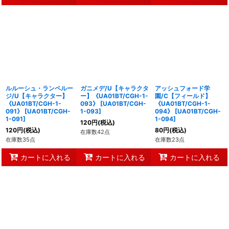
ルルーシュ・ランペルー
ガニメデ/U【キャラクタ
アッシュフォード学
ジ/U【キャラクター】
ー】《UA01BT/CGH-1-
園/C【フィールド】
《UA01BT/CGH-1-
093》
[
UA01BT/CGH-
《UA01BT/CGH-1-
091》
[
UA01BT/CGH-
1-093
]
094》
[
UA01BT/CGH-
1-091
]
1-094
]
120
円
(税込)
120
円
(税込)
80
円
(税込)
在庫数42点
在庫数35点
在庫数23点
カートに入れる
カートに入れる
カートに入れる