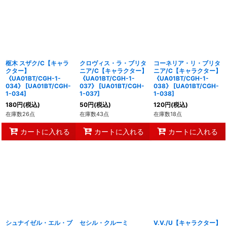
並び順
:
絞り込む
枢木 スザク/C【キャラ
クロヴィス・ラ・ブリタ
コーネリア・リ・ブリタ
クター】
ニア/C【キャラクター】
ニア/C【キャラクター】
《UA01BT/CGH-1-
《UA01BT/CGH-1-
《UA01BT/CGH-1-
034》
[
UA01BT/CGH-
037》
[
UA01BT/CGH-
038》
[
UA01BT/CGH-
1-034
]
1-037
]
1-038
]
180
円
(税込)
50
円
(税込)
120
円
(税込)
在庫数26点
在庫数43点
在庫数18点
カートに入れる
カートに入れる
カートに入れる
シュナイゼル・エル・ブ
セシル・クルーミ
V.V./U【キャラクター】