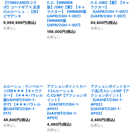
【TORECARDSコラ
C.C.【WINNER
C.C./OBC【紫】【キャ
ボ】コードギアス 反逆
版】/OBC【紫】【キャ
ラクター】
のルルーシュ ：【赤】
ラクター】《WINNER版
《UAPR/CGH-1-007》
ピザデッキ
UAPR/CGH-1-007》
[
UAPR/CGH-1-007
]
[
WINNER版
9,999,999
円
(税込)
64,800
円
(税込)
UAPR/CGH-1-007
]
在庫なし
在庫なし
198,000
円
(税込)
在庫なし
ルルーシュ・ランペルー
アクションポイントカー
アクションポイントカー
ジ/SR★★★【キャラク
ド(ルルーシュ＆
ド(紅月カレン)/AP【ア
ター】《★★★パラレル
C.C)/AP【アクションポ
クションポイント】
版UA01BT/CGH-1-
イント】
《UA01BT/CGH-1-
017》
[
★★★パラレル
《UA01BT/CGH-1-
AP02》
版UA01BT/CGH-1-
AP01》
[
UA01BT/CGH-1-
017
]
[
UA01BT/CGH-1-
AP02
]
AP01
]
49,800
円
(税込)
4,480
円
(税込)
4,480
円
(税込)
在庫なし
在庫なし
在庫なし