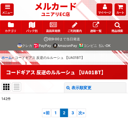
メルカード
メニュー
マイページ
カート
ユニアリEC店
カテゴリ
パック別
高価買取表
ご利用案内
通販一覧
商品検索
朝9:00まで当日発送
クレカ
PayPay
AmazonPay
コンビニ
払いOK
ホーム
>
コードギアス 反逆のルルーシュ 【UA01BT】
コードギアス 反逆のルルーシュ 【UA01BT】
表示順変更
閉じる
142
件
表示数
:
«
前
1
2
3
次
»
在庫あり