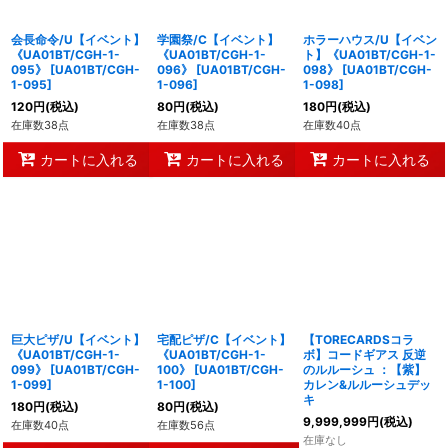
会長命令/U【イベント】
学園祭/C【イベント】
ホラーハウス/U【イベン
《UA01BT/CGH-1-
《UA01BT/CGH-1-
ト】《UA01BT/CGH-1-
095》
[
UA01BT/CGH-
096》
[
UA01BT/CGH-
098》
[
UA01BT/CGH-
1-095
]
1-096
]
1-098
]
120
円
(税込)
80
円
(税込)
180
円
(税込)
在庫数38点
在庫数38点
在庫数40点
カートに入れる
カートに入れる
カートに入れる
巨大ピザ/U【イベント】
宅配ピザ/C【イベント】
【TORECARDSコラ
《UA01BT/CGH-1-
《UA01BT/CGH-1-
ボ】コードギアス 反逆
099》
[
UA01BT/CGH-
100》
[
UA01BT/CGH-
のルルーシュ ：【紫】
1-099
]
1-100
]
カレン&ルルーシュデッ
キ
180
円
(税込)
80
円
(税込)
9,999,999
円
(税込)
在庫数40点
在庫数56点
在庫なし