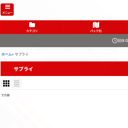
メニュー
カテゴリ
パック別
朝9:
ホーム
>
サプライ
サプライ
111
件
表示数
:
在庫あり
並び順
: