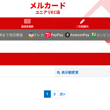
メルカード
ユニアリEC店
高価買取表
ご利用案内
00まで当日発送
クレカ
PayPay
AmazonPay
コンビニ
表示順変更
1
2
次
»