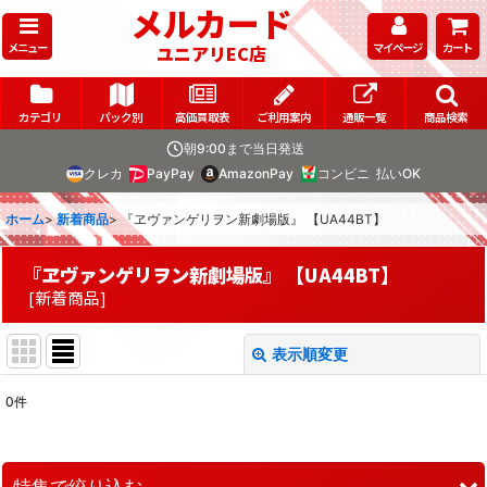
メルカード
メニュー
マイページ
カート
ユニアリEC店
カテゴリ
パック別
高価買取表
ご利用案内
通販一覧
商品検索
朝9:00まで当日発送
クレカ
PayPay
AmazonPay
コンビニ
払いOK
ホーム
>
新着商品
>
『ヱヴァンゲリヲン新劇場版』 【UA44BT】
『ヱヴァンゲリヲン新劇場版』 【UA44BT】
[
新着商品
]
表示順変更
閉じる
0
件
表示数
:
在庫あり
特集で絞り込む