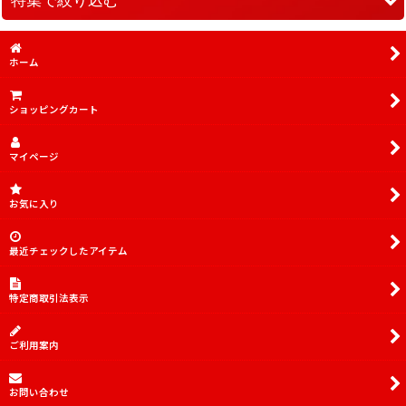
並び順
:
傷あり特価品
ホーム
絞り込む
傷あり特価品SR
ショッピングカート
PSA10.9
デッキ販売
マイページ
TORECARDSコラボデッキ
お気に入り
アイドルマスター シンデレラガールズ【UA55BT】
最近チェックしたアイテム
アイドルマスター シンデレラガールズ【UA55ST】
「マクロス」シリーズ Vol.2【EX14BT】
特定商取引法表示
無職転生 〜異世界行ったら本気だす〜【UA54BT】
ご利用案内
犬夜叉【UA50BT】
お問い合わせ
チェンソーマン【UA53BT】