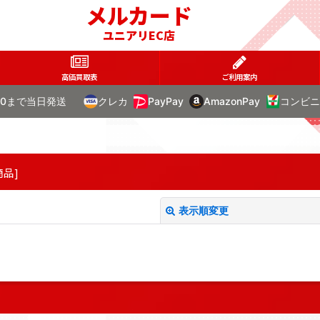
メルカード
ユニアリEC店
高価買取表
ご利用案内
00まで当日発送
クレカ
PayPay
AmazonPay
コンビニ
商品
]
表示順変更