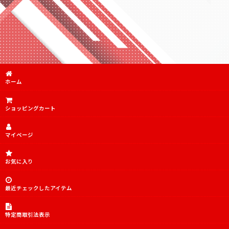
傷あり特価品
傷あり特価品SR
PSA10.9
デッキ販売
ホーム
TORECARDSコラボデッキ
ショッピングカート
アイドルマスター シンデレラガールズ【UA55BT】
アイドルマスター シンデレラガールズ【UA55ST】
マイページ
「マクロス」シリーズ Vol.2【EX14BT】
お気に入り
無職転生 〜異世界行ったら本気だす〜【UA54BT】
犬夜叉【UA50BT】
最近チェックしたアイテム
チェンソーマン【UA53BT】
特定商取引法表示
陰の実力者になりたくて！【UA52BT】