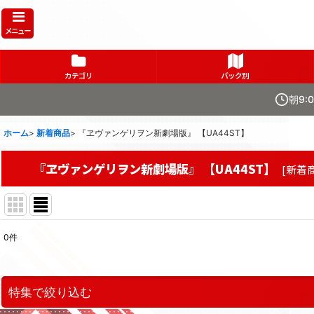
メニュー
カテゴリ
パック別
朝9:
ホーム
>
新着商品
>
『ヱヴァンゲリヲン新劇場版』 【UA44ST】
『ヱヴァンゲリヲン新劇場版』 【UA44ST】
[
新着
0
件
表示数
:
在庫あり
特集で絞り込む
並び順
: