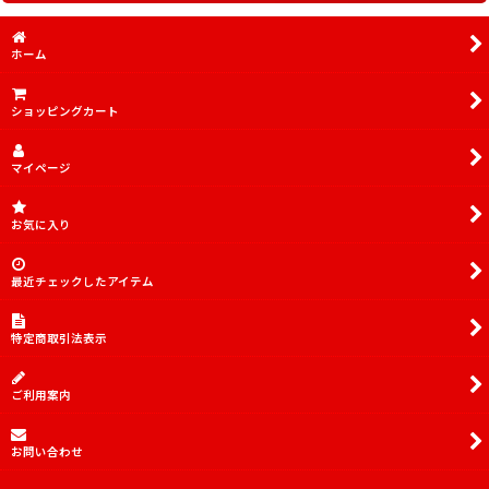
並び順
:
傷あり特価品
ホーム
絞り込む
傷あり特価品SR
ショッピングカート
PSA10.9
デッキ販売
マイページ
TORECARDSコラボデッキ
お気に入り
アイドルマスター シンデレラガールズ【UA55BT】
最近チェックしたアイテム
アイドルマスター シンデレラガールズ【UA55ST】
「マクロス」シリーズ Vol.2【EX14BT】
特定商取引法表示
無職転生 〜異世界行ったら本気だす〜【UA54BT】
ご利用案内
犬夜叉【UA50BT】
お問い合わせ
チェンソーマン【UA53BT】