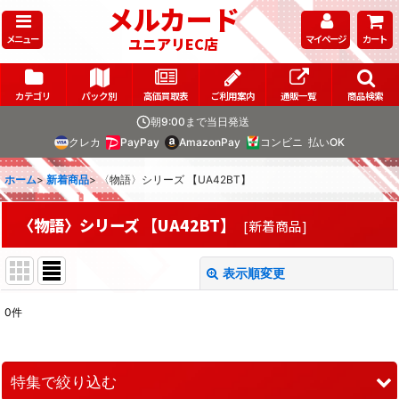
メルカード
メニュー
マイページ
カート
ユニアリEC店
カテゴリ
パック別
高価買取表
ご利用案内
通販一覧
商品検索
朝9:00まで当日発送
クレカ
PayPay
AmazonPay
コンビニ
払いOK
ホーム
>
新着商品
>
〈物語〉シリーズ 【UA42BT】
〈物語〉シリーズ 【UA42BT】
[
新着商品
]
表示順変更
閉じる
0
件
表示数
:
在庫あり
特集で絞り込む