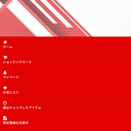
傷あり特価品
傷あり特価品SR
PSA10.9
デッキ販売
ホーム
TORECARDSコラボデッキ
ショッピングカート
アイドルマスター シンデレラガールズ【UA55BT】
アイドルマスター シンデレラガールズ【UA55ST】
マイページ
「マクロス」シリーズ Vol.2【EX14BT】
お気に入り
無職転生 〜異世界行ったら本気だす〜【UA54BT】
犬夜叉【UA50BT】
最近チェックしたアイテム
チェンソーマン【UA53BT】
特定商取引法表示
陰の実力者になりたくて！【UA52BT】