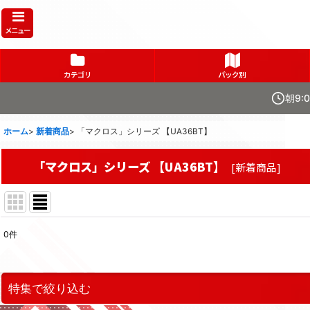
メニュー
カテゴリ
パック別
朝9:
ホーム
>
新着商品
>
「マクロス」シリーズ 【UA36BT】
「マクロス」シリーズ 【UA36BT】
[
新着商品
]
0
件
表示数
:
在庫あり
特集で絞り込む
並び順
: