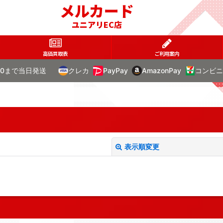
メルカード
ユニアリEC店
高価買取表
ご利用案内
00まで当日発送
クレカ
PayPay
AmazonPay
コンビニ
表示順変更