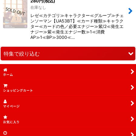
280
円
(税込)
並び順
:
在庫なし
レゼ≪カテゴリ≫キャラクター≪グループ≫チェ
絞り込む
ンソーマン【UA53BT】≪カード種類≫キャラク
ター≪カードの色／必要エナジー≫紫/2≪発生エ
ナジー≫紫≪発生エナジー数≫1≪消費
AP≫1≪BP≫3000≪…
特集で絞り込む
傷あり特価品
ホーム
傷あり特価品SR
ショッピングカート
PSA10.9
デッキ販売
マイページ
TORECARDSコラボデッキ
お気に入り
アイドルマスター シンデレラガールズ【UA55BT】