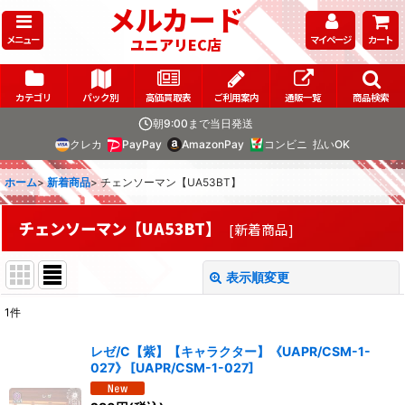
メルカード
メニュー
マイページ
カート
ユニアリEC店
カテゴリ
パック別
高価買取表
ご利用案内
通販一覧
商品検索
朝9:00まで当日発送
クレカ
PayPay
AmazonPay
コンビニ
払いOK
ホーム
>
新着商品
>
チェンソーマン【UA53BT】
チェンソーマン【UA53BT】
[
新着商品
]
表示順変更
閉じる
1
件
表示数
:
レゼ/C【紫】【キャラクター】《UAPR/CSM-1-
027》
[
UAPR/CSM-1-027
]
在庫あり