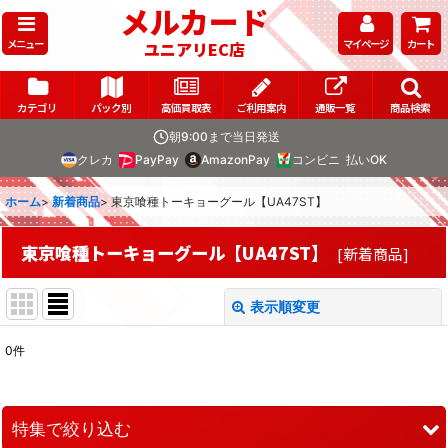
メルカード
メニュー
マイページ
カート
ユニアリEC店
カテゴリ
パック別
高価買取表
ご利用案内
通販一覧
商品検索
朝9:00まで当日発送
クレカ
PayPay
AmazonPay
コンビニ
払いOK
ホーム
>
新着商品
>
東京喰種トーキョーグール【UA47ST】
東京喰種トーキョーグール【UA47ST】
[
新着商品
]
表示順変更
閉じる
0
件
表示数
:
在庫あり
特集で絞り込む